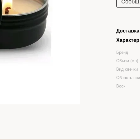
Сообщи
Доставка
Характер
Бренд
Объем (мл)
Вид свечки
Область пр
Воск