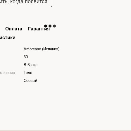
ть, когда появится
Оплата
Гарантия
истики
Amoreane (Испания)
30
В банке
именения
Тело
Соевый