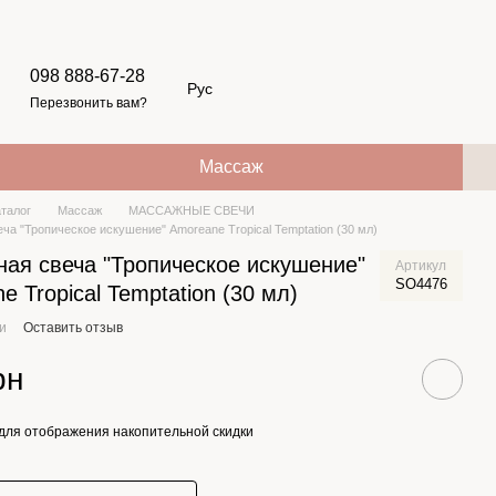
098 888-67-28
Рус
Перезвонить вам?
Массаж
аталог
Массаж
МАССАЖНЫЕ СВЕЧИ
ча "Тропическое искушение" Amoreane Tropical Temptation (30 мл)
ая свеча "Тропическое искушение"
Артикул
SO4476
e Tropical Temptation (30 мл)
ии
Оставить отзыв
рн
для отображения накопительной скидки