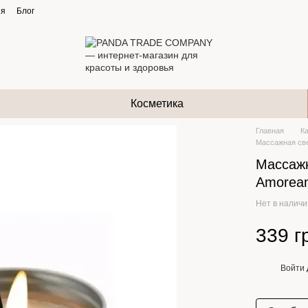
ия
Блог
Косметика
Главная
К
Массажная све
Массажн
Amorean
Нет в налич
339 г
Войти
%