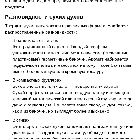
что важно для тех, кто предпочитает более естественные
продукты.
Разновидности сухих духов
Твердые духи выпускаются в различных формах. Наиболее
распространенные разновидности:
В баночках или тиглях.
Это традиционный вариант. Твердый парфюм
упаковывается в маленькие металлические (стеклянные,
пластиковые) герметичные баночки. Аромат набирается
подушечкой пальца и наносится на кожу. Такие бальзамы
имеют более мягкую или кремовую текстуру.
В компактных футлярах.
Более элегантный, и часто – «подарочный» вариант.
Сухой парфюм спрессован в твердую плитку и помещен в
красивый металлический или пластиковый футляр, иногда
даже с зеркальцем. Наносятся такие твердые духи так же,
как и из баночки, но выглядят более изысканно.
В стиках.
Этот формат сухих духов напоминает бальзам для губ или
дезодорант. Твердые духи в стике удобны для прямого
нанесения на кожу без использования пальцев, что делает