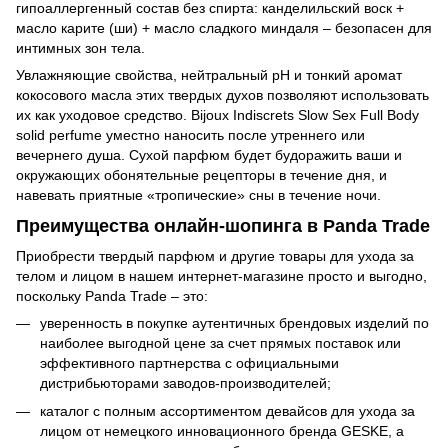
гипоаллергенный состав без спирта: канделильский воск +
масло карите (ши) + масло сладкого миндаля – безопасен для
интимных зон тела.
Увлажняющие свойства, нейтральный pH и тонкий аромат
кокосового масла этих твердых духов позволяют использовать
их как уходовое средство. Bijoux Indiscrets Slow Sex Full Body
solid perfume уместно наносить после утреннего или
вечернего душа. Сухой парфюм будет будоражить ваши и
окружающих обонятельные рецепторы в течение дня, и
навевать приятные «тропические» сны в течение ночи.
Преимущества онлайн-шопинга в Panda Trade
Приобрести твердый парфюм и другие товары для ухода за
телом и лицом в нашем интернет-магазине просто и выгодно,
поскольку Panda Trade – это:
уверенность в покупке аутентичных брендовых изделий по
наиболее выгодной цене за счет прямых поставок или
эффективного партнерства с официальными
дистрибьюторами заводов-производителей;
каталог с полным ассортиментом девайсов для ухода за
лицом от немецкого инновационного бренда GESKE, а