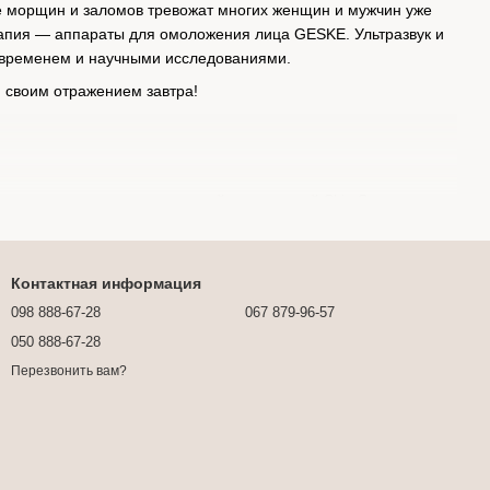
ие морщин и заломов тревожат многих женщин и мужчин уже
рапия — аппараты для омоложения лица GESKE. Ультразвук и
ы временем и научными исследованиями.
я своим отражением завтра!
у приложению со сканирующей технологией Skin Scan.
 параметрам (степень упругость, выраженность морщин,
Контактная информация
098 888-67-28
067 879-96-57
ьзовать прибор для подтяжки кожи лица GESKE на дому.
050 888-67-28
рсональные рекомендации.
Перезвонить вам?
ффективные профессиональные процедуры на дому.