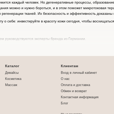
ремится каждый человек. Но дегенеративные процессы, образован
дания можно и нужно бороться, и в этом поможет микротоковая те
я регенерации тканей. Их безопасность и эффективность доказан
ту о себе: инвестируйте в красоту кожи сегодня, чтобы восхищатьс
ем руководствуются эксперты бренда из Германии.
ваться к особенностям любого типа кожи — благодаря бесплатном
кт скрупулезно анализирует состояние кожи на фото по основным
Каталог
Клиентам
Девайсы
Вход в личный кабинет
деоматериалов от ведущих дерматологов, которые помогают испол
Косметика
О нас
у кожи, ИИ разрабатывает индивидуальную рутину и предлагает пе
Массаж
Оплата и доставка
зитивные изменения, вдохновляя на максимальные результаты.
Обмен и возврат
Контактная информация
й взгляд на beauty-рутину, который делает доступными высокоэ
Блог
н и эластин?