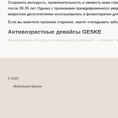
Сохранить молодость, привлекательность и свежесть кожи ст
после 30-35 лет. Однако с признаками преждевременного увя
микротоки десятилетиями использовались в физиотерапии дл
Если вы заметили признаки старения, хватит откладывать забо
Антивозрастные девайсы GESKE
Инновационный подход и научные исследования — главное, ч
Аппарат для омоложения кожи лица Geske способен адаптиро
Ключевые функции приложения:
Сканирование кожи с помощью ИИ. Искусственный интелле
наличие «малярных» мешков под глазами).
Видеоуроки. В приложении представлено свыше 56 000 ви
© 2026
Разработка beauty-рутины. Проведя глубокую диагностик
Мобильная версия
Эффективная мотивация. ИИ отслеживает и фиксирует по
Аппараты для омоложения в домашних условиях Геске — новы
Как с помощью GESKE восстанавливаются коллаге