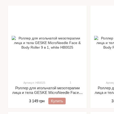
1
Артикул: HB0025
Артик
Роллер для игольчатой мезотерапии
Роллер д
лица и тела GESKE MicroNeedle Face &
лица и те
Body Roller 9 в 1, white
Bo
3 149 грн
Купить
3