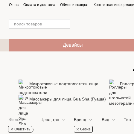
Перейти к основному контенту
О нас
Оплата и доставка
Обмен и возврат
Контактная информац
Девайсы
Микротоковые подтягиватели лица
Роллер
Массажеры для лица Gua Sha (Гуаша)
Фильтр
Цена, грн
Бренд
Вид
Тип
Очистить
Geske