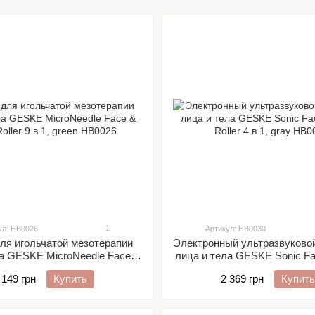
1
ул: HB0026
Артикул: HB0030
ля игольчатой мезотерапии
Электронный ультразвуково
ла GESKE MicroNeedle Face &
лица и тела GESKE Sonic Fa
dy Roller 9 в 1, green
Roller 4 в 1, gray
 149 грн
Купить
2 369 грн
Купить