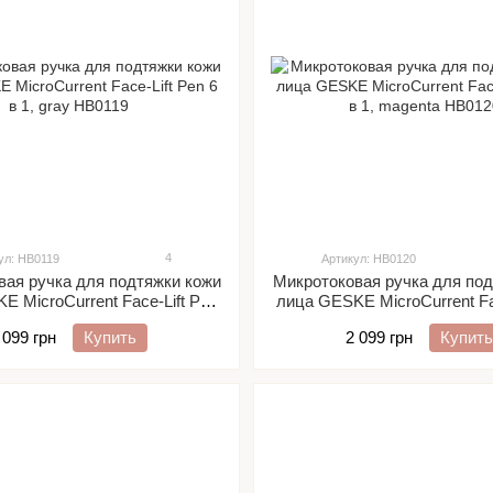
4
ул: HB0119
Артикул: HB0120
вая ручка для подтяжки кожи
Микротоковая ручка для под
 MicroCurrent Face-Lift Pen
лица GESKE MicroCurrent Fa
6 в 1, gray
6 в 1, magenta
 099 грн
Купить
2 099 грн
Купить