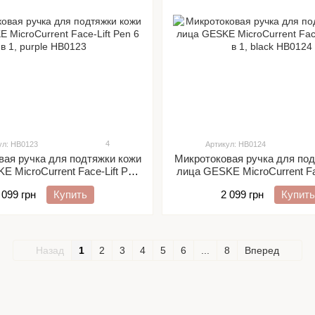
4
ул: HB0123
Артикул: HB0124
вая ручка для подтяжки кожи
Микротоковая ручка для под
 MicroCurrent Face-Lift Pen
лица GESKE MicroCurrent Fa
6 в 1, purple
6 в 1, black
 099 грн
Купить
2 099 грн
Купить
Назад
1
2
3
4
5
6
...
8
Вперед