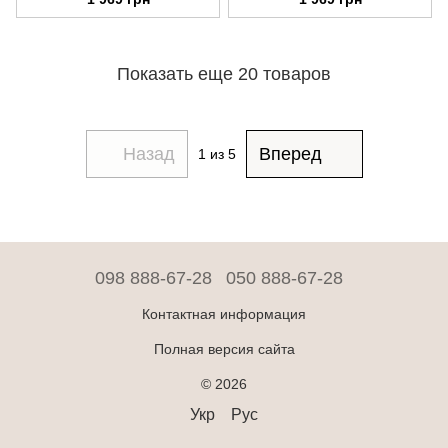
Intensive Exfoliator 7 в 1,
Intensive Exfoliator 7 в 1, gray
aquamarine
Показать еще 20 товаров
Назад
Вперед
1
из 5
098 888-67-28
050 888-67-28
Контактная информация
Полная версия сайта
© 2026
Укр
Рус