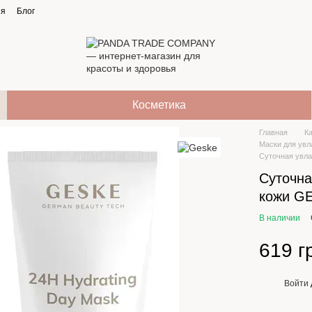
ия
Блог
Косметика
Главная
К
Маски для увл
Суточная увл
Суточн
кожи GE
В наличии
619 г
Войти
%