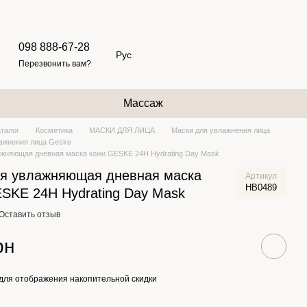
098 888-67-28
Рус
Перезвонить вам?
Массаж
аталог
Косметика
МАСКИ ДЛЯ ЛИЦА
Маски для увлажнения лица
ажнения лица Geske
ажняющая дневная маска кожи GESKE 24H Hydrating Day Mask
ая увлажняющая дневная маска
Артикул
HB0489
SKE 24H Hydrating Day Mask
Оставить отзыв
рн
для отображения накопительной скидки