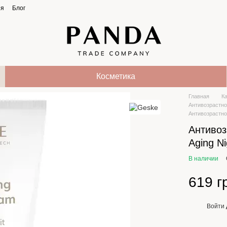
ия
Блог
Косметика
Главная
К
Антивозрастн
Антивозрастно
Антивоз
Aging N
В наличии
619 г
Войти
%