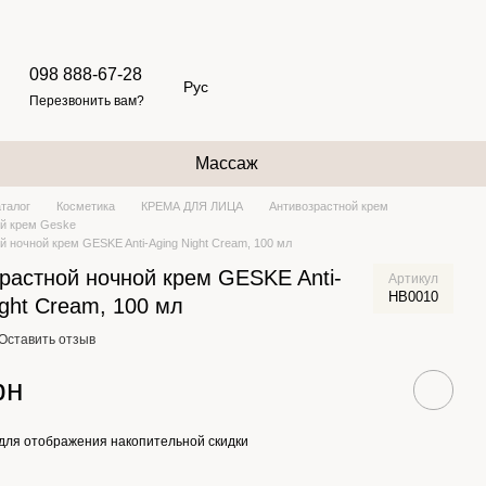
098 888-67-28
Рус
Перезвонить вам?
Массаж
аталог
Косметика
КРЕМА ДЛЯ ЛИЦА
Антивозрастной крем
ой крем Geske
й ночной крем GESKE Anti-Aging Night Cream, 100 мл
растной ночной крем GESKE Anti-
Артикул
HB0010
ight Cream, 100 мл
Оставить отзыв
рн
для отображения накопительной скидки