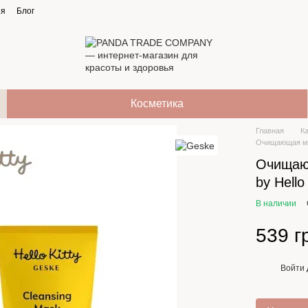
ия
Блог
Косметика
Главная
К
Очищающая мас
Очищаю
by Hello 
В наличии
539 г
Войти
%