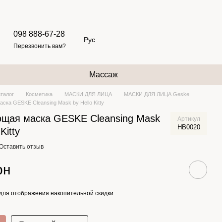
098 888-67-28
Рус
Перезвонить вам?
Массаж
аталог
Косметика
МАСКИ ДЛЯ ЛИЦА
МАСКИ ДЛЯ ЛИЦА Geske
ка GESKE Cleansing Mask by Hello Kitty
щая маска GESKE Cleansing Mask
Артикул
HB0020
Kitty
Оставить отзыв
рн
для отображения накопительной скидки