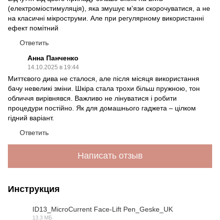
(електроміостимуляція), яка змушує м'язи скорочуватися, а не
на класичні мікроструми. Але при регулярному використанні
ефект помітний
Ответить
Анна Панченко
14.10.2025 в 19:44
Миттєвого дива не сталося, але після місяця використання
бачу невеликі зміни. Шкіра стала трохи більш пружною, тон
обличчя вирівнявся. Важливо не лінуватися і робити
процедури постійно. Як для домашнього гаджета – цілком
гідний варіант.
Ответить
Написать отзыв
Инструкция
ID13_MicroCurrent Face-Lift Pen_Geske_UK
13.3 МБ