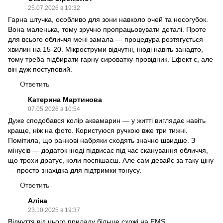
25.07.2026 в 19:32
Гарна штучка, особливо для зони навколо очей та носогубок.
Вона маленька, тому зручно пропрацьовувати деталі. Проте
для всього обличчя мені замала — процедура розтягується
хвилин на 15-20. Мікроструми відчутні, іноді навіть занадто,
тому треба підбирати гарну сироватку-провідник. Ефект є, але
він дуж поступовий.
Ответить
Катерина Мартинова
07.05.2026 в 10:54
Дуже сподобався колір аквамарин — у житті виглядає навіть
краще, ніж на фото. Користуюся ручкою вже три тижні.
Помітила, що ранкові набряки сходять значно швидше. З
мінусів — додаток іноді підвисає під час сканування обличчя,
що трохи дратує, коли поспішаєш. Але сам девайс за таку ціну
— просто знахідка для підтримки тонусу.
Ответить
Аліна
23.10.2025 в 19:37
Відчуття від цього приладу більше схожі на EMS