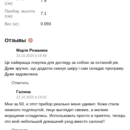
7.9
(см)
Прибор, высота
7.1
(см)
Вес (кг)
0.093
Отзывы
2
Марія Романюк
23.10.2025 в 19:46
Це найкраща покупка для догляду за собою за останній рік.
Дуже зручно, що додаток сканує шкіру і сам складає програму.
Дуже задоволена
Ответить
Галина
22.10.2025 в 19:02
Мне за 50, и этот прибор реально меня удивил. Кожа стала
немного подтянутой, лицо выглядит свежее, а мелкие
морщинки сгладились. Использовать просто и приятно, теперь
это мой небольшой домашний уход вместо салона!!