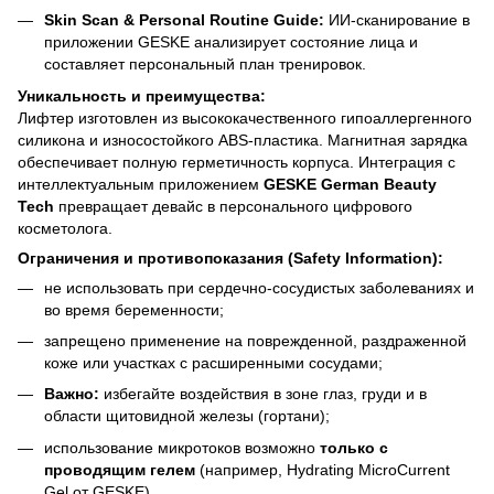
Skin Scan & Personal Routine Guide:
ИИ-сканирование в
приложении GESKE анализирует состояние лица и
составляет персональный план тренировок.
Уникальность и преимущества:
Лифтер изготовлен из высококачественного гипоаллергенного
силикона и износостойкого ABS-пластика. Магнитная зарядка
обеспечивает полную герметичность корпуса. Интеграция с
интеллектуальным приложением
GESKE German Beauty
Tech
превращает девайс в персонального цифрового
косметолога.
Ограничения и противопоказания (Safety Information):
не использовать при сердечно-сосудистых заболеваниях и
во время беременности;
запрещено применение на поврежденной, раздраженной
коже или участках с расширенными сосудами;
Важно:
избегайте воздействия в зоне глаз, груди и в
области щитовидной железы (гортани);
использование микротоков возможно
только с
проводящим гелем
(например, Hydrating MicroCurrent
Gel от GESKE).