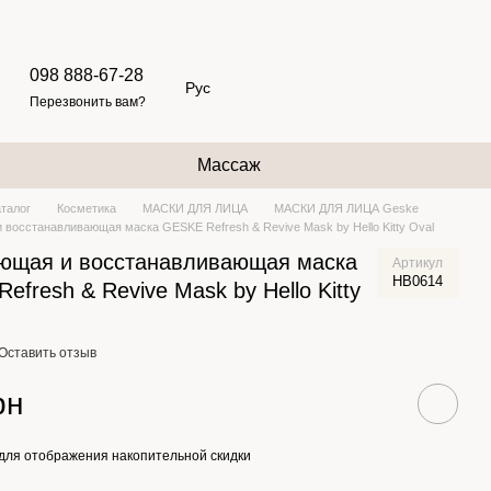
098 888-67-28
Рус
Перезвонить вам?
Массаж
аталог
Косметика
МАСКИ ДЛЯ ЛИЦА
МАСКИ ДЛЯ ЛИЦА Geske
восстанавливающая маска GESKE Refresh & Revive Mask by Hello Kitty Oval
ющая и восстанавливающая маска
Артикул
HB0614
efresh & Revive Mask by Hello Kitty
Оставить отзыв
рн
для отображения накопительной скидки