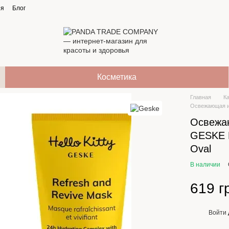
ия
Блог
Косметика
Главная
К
Освежающая и 
Освежа
GESKE R
Oval
В наличии
619 г
Войти
%