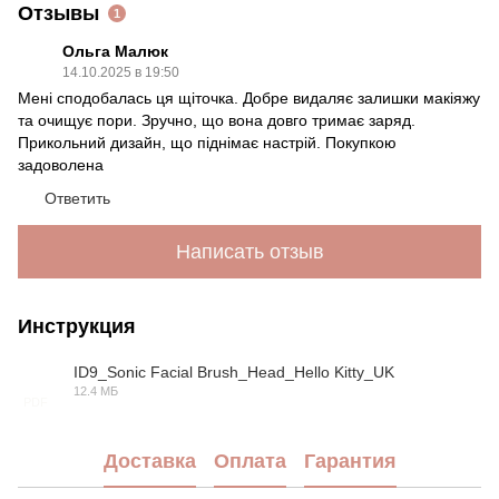
Отзывы
1
Ольга Малюк
14.10.2025 в 19:50
Мені сподобалась ця щіточка. Добре видаляє залишки макіяжу
та очищує пори. Зручно, що вона довго тримає заряд.
Прикольний дизайн, що піднімає настрій. Покупкою
задоволена
Ответить
Написать отзыв
Инструкция
ID9_Sonic Facial Brush_Head_Hello Kitty_UK
12.4 МБ
PDF
Доставка
Оплата
Гарантия