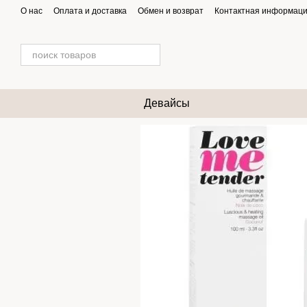
Перейти к основному контенту
О нас
Оплата и доставка
Обмен и возврат
Контактная информац
Девайсы