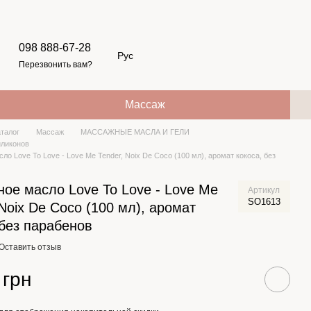
098 888-67-28
Рус
Перезвонить вам?
Массаж
аталог
Массаж
МАССАЖНЫЕ МАСЛА И ГЕЛИ
иликонов
о Love To Love - Love Me Tender, Noix De Coco (100 мл), аромат кокоса, без
ое масло Love To Love - Love Me
Артикул
SO1613
 Noix De Coco (100 мл), аромат
 без парабенов
Оставить отзыв
 грн