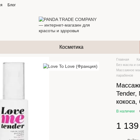
ия
Блог
Косметика
Главная
К
Без масла и с
Массажное масл
парабенов
Массажн
Tender,
кокоса,
В наличии
1 139