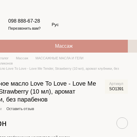
098 888-67-28
Рус
Перезвонить вам?
Массаж
аталог
Массаж
МАССАЖНЫЕ МАСЛА И ГЕЛИ
иликонов
о Love To Love - Love Me Tender, Strawberry (10 мл), аромат клубники, без
ое масло Love To Love - Love Me
Артикул
SO1391
 Strawberry (10 мл), аромат
и, без парабенов
ии
Оставить отзыв
рн