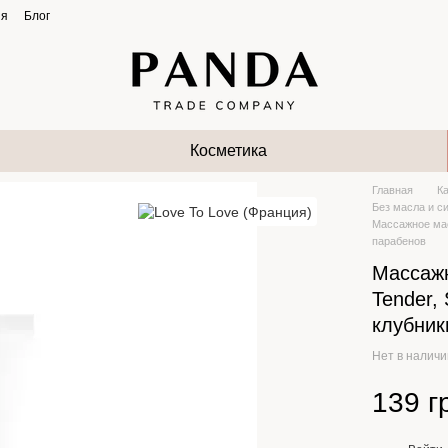
ия
Блог
Косметика
Главная
К
Без масла и с
Массажное масл
парабенов
Массажн
Tender,
клубник
Нет в налич
139 г