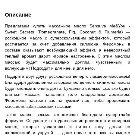
Описание
Предлагаем купить массажное масло Sensuva Me&You -
Sweet Secrets (Pomegranate, Fig, Coconut & Plumeria) —
роскошное масло с суперскользящим эффектом, который
достигается за счет добавления силикона. Феромоны в
составе оказывают возбуждающий эффект, а невероятный
теплый аромат дарит игривое настроение. С этим маслом
массаж будет максимально долгим, чувственным и
волнующим! Подходит и для нее, и для него.
Подарите друг другу роскошный вечер с лакшери-массажем!
Благодаря добавлению высококачественного силикона, масло
будет скользить очень долго, буквально столько, сколько будет
длиться массаж, наполняя тело сладостным ароматом.
Феромоны настроят вас на нужный лад, чтобы продолжить
массаж незабываемыми ласками.
Такое масло весьма экономично благодаря супер-глайд
формуле. Создано из натуральных ингредиентов и эфирных
масел, которые увлажняют и питают кожу, делая ее
шелковистой и упругой — даже после того, как вы смоете