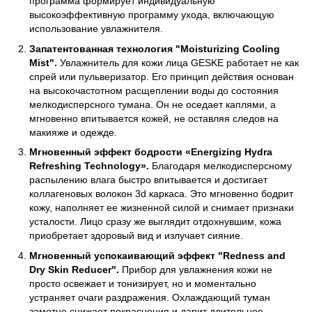
программа формирует индивидуальную
высокоэффективную программу ухода, включающую
использование увлажнителя.
Запатентованная технология "Moisturizing Cooling
Mist".
Увлажнитель для кожи лица GESKE работает не как
спрей или пульверизатор. Его принцип действия основан
на высокочастотном расщеплении воды до состояния
мелкодисперсного тумана. Он не оседает каплями, а
мгновенно впитывается кожей, не оставляя следов на
макияже и одежде.
Мгновенный эффект бодрости «Energizing Hydra
Refreshing Technology».
Благодаря мелкодисперсному
распылению влага быстро впитывается и достигает
коллагеновых волокон 3d каркаса. Это мгновенно бодрит
кожу, наполняет ее жизненной силой и снимает признаки
усталости. Лицо сразу же выглядит отдохнувшим, кожа
приобретает здоровый вид и излучает сияние.
Мгновенный успокаивающий эффект "Redness and
Dry Skin Reducer".
Прибор для увлажнения кожи не
просто освежает и тонизирует, но и моментально
устраняет очаги раздражения. Охлаждающий туман
заметно снижает покраснения и дарит длительное