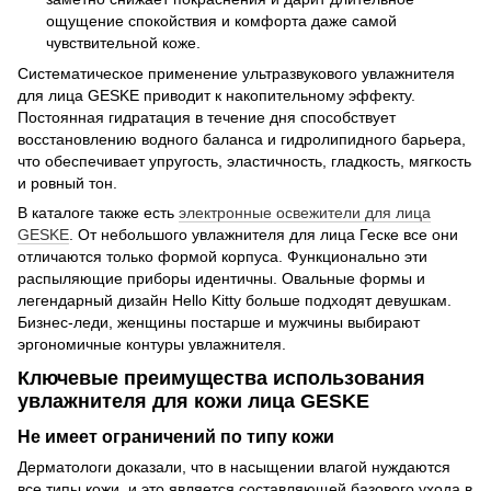
ощущение спокойствия и комфорта даже самой
чувствительной коже.
Систематическое применение ультразвукового увлажнителя
для лица GESKE приводит к накопительному эффекту.
Постоянная гидратация в течение дня способствует
восстановлению водного баланса и гидролипидного барьера,
что обеспечивает упругость, эластичность, гладкость, мягкость
и ровный тон.
В каталоге также есть
электронные освежители для лица
GESKE
. От небольшого увлажнителя для лица Геске все они
отличаются только формой корпуса. Функционально эти
распыляющие приборы идентичны. Овальные формы и
легендарный дизайн Hello Kitty больше подходят девушкам.
Бизнес-леди, женщины постарше и мужчины выбирают
эргономичные контуры увлажнителя.
Ключевые преимущества использования
увлажнителя для кожи лица GESKE
Не имеет ограничений по типу кожи
Дерматологи доказали, что в насыщении влагой нуждаются
все типы кожи, и это является составляющей базового ухода в