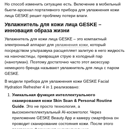
Но способ изменить ситуацию есть. Включение в мобильный
бьюти-арсенал портативного прибора для увлажнения кожи
лица GESKE решит проблему потери влаги.
Увлажнитель для кожи лица GESKE –
инновация образа жизни
Увлажнитель для кожи лица GESKE – это компактный
электронный аппарат для
увлажнения кожи
, который
посредством ультразвука расщепляет залитую в него жидкость
на наночастицы, превращая струю в холодный пар
(нанотуман). Поэтому достаточно часто этот аксессуар
немецкого бренда называют увлажнитель для лица с паром
GESKE.
В модели прибора для увлажнения кожи GESKE Facial
Hydration Refresher 4 in 1 реализовано:
Уникальная функция интеллектуального
сканирования кожи Skin Scan & Personal Routine
Guide
. Это не просто технология, а
высокоинтеллектуальный AI-косметолог. Через
приложение GESKE Beauty App и камеру смартфона он
проводит сканирование состояния кожи. После этого