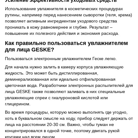
Усиление эффективности уходовых средств
Использование увлажнителя в косметических процедурах
рутины, например перед нанесением сыворотки (геля, крема)
позволяет активным ингредиентам уходового средства
проникать в кожу равномернее и глубже. Результат –
повышение их полезного действия и экономия расхода.
Как правильно пользоваться увлажнителем
для лица GESKE?
Пользоваться электронным увлажнителем Геске легко.
Для начала нужно залить в камеру корпуса увлажняющую
жидкость. Это может быть дистиллированная,
деминерализованная или идеально отфильтрованная
цветочная вода. Разработчики электронных распылителей для
лица GESKE также позволяют заливать в них специальные
увлажняющие спреи с гиалуроновой кислотой или
глицерином.
Во время процедуры, которую можно выполнять где угодно,
хоть в буквальном смысле на ходу, прибор следует держать от
лица на расстоянии 20-30 см. Важно, чтобы туман не
концентрировался в одной точке, поэтому двигать рукой
кругами над всем лицом.