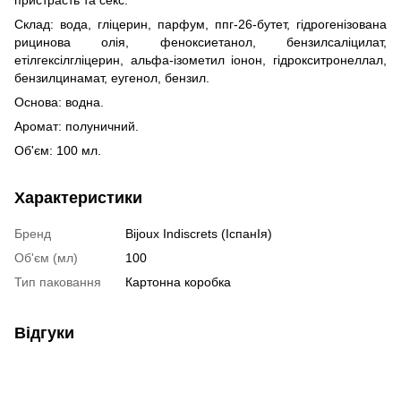
Склад: вода, гліцерин, парфум, ппг-26-бутет, гідрогенізована
рицинова олія, феноксиетанол, бензилсаліцилат,
етілгексілгліцерин, альфа-ізометил іонон, гідрокситронеллал,
бензилцинамат, еугенол, бензил.
Основа: водна.
Аромат: полуничний.
Об'єм: 100 мл.
Характеристики
Бренд
Bijoux Indiscrets (ІспанІя)
Об'єм (мл)
100
Тип паковання
Картонна коробка
Відгуки