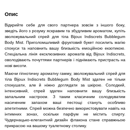
Опис
Відкрийте себе для свого партнера зовсім з іншого боку,
зведіть його з розуму яскравим та збудливим ароматом, купіть
зволожувальний спрей для тіла Bijoux Indiscrets Bubblegum
Body Mist. Приголомшливий фруктовий букет посилить магію
спокуси та наповнить вашу близькість емоційною екзотикою.
Спеціальна лінія ексклюзивних ароматів від Bijoux Indiscrets,
оволодівають почуттями партнерів і піднімають пристрасть на
нові висоти.
Маючи гіпнотичну ароматну гамму, зволожувальний спрей для
тіла Bijoux Indiscrets Bubblegum Body Mist здатен не тільки
спокушати, але й ніжно доглядати за шкірою. Солодкий,
інтенсивний, спрей здатен наповнити вашу близькість
запальним настроєм. З таким класичним солодкуватим
насиченим запахом ваші пестощі стануть особливо
апетитними. Спрей можна безпечно використовувати навіть на
інтимних зонах, оскільки парфум не містить спирту.
Чудернацько-елегантний дизайн флакона стане справжньою
прикрасою на вашому туалетному столику.