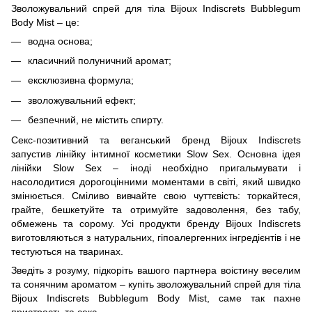
Зволожувальний спрей для тіла Bijoux Indiscrets Bubblegum
Body Mist – це:
водна основа;
класичний полуничний аромат;
ексклюзивна формула;
зволожувальний ефект;
безпечний, не містить спирту.
Секс-позитивний та веганський бренд Bijoux Indiscrets
запустив лінійку інтимної косметики Slow Sex. Основна ідея
лінійки Slow Sex – іноді необхідно пригальмувати і
насолодитися дорогоцінними моментами в світі, який швидко
змінюється. Сміливо вивчайте свою чуттєвість: торкайтеся,
грайте, бешкетуйте та отримуйте задоволення, без табу,
обмежень та сорому. Усі продукти бренду Bijoux Indiscrets
виготовляються з натуральних, гіпоалергенних інгредієнтів і не
тестуються на тваринах.
Зведіть з розуму, підкоріть вашого партнера воістину веселим
та сонячним ароматом – купіть зволожувальний спрей для тіла
Bijoux Indiscrets Bubblegum Body Mist, саме так пахне
пристрасть та секс.