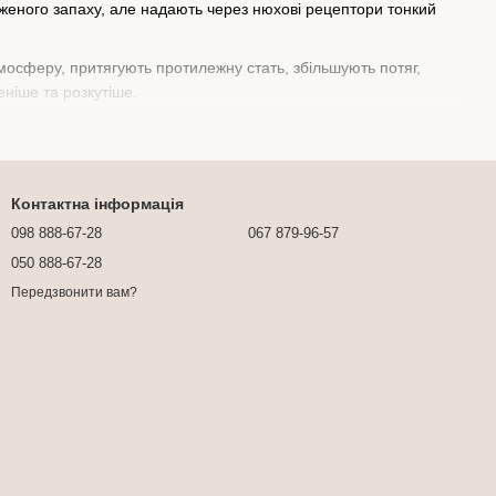
аженого запаху, але надають через нюхові рецептори тонкий
осферу, притягують протилежну стать, збільшують потяг,
ніше та розкутіше.
ів, що випускають продукцію, яка спокушає в буквальному
Контактна інформація
098 888-67-28
067 879-96-57
050 888-67-28
Передзвонити вам?
oll-on.