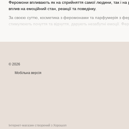
Феромони впливають як на сприйняття самої людини, так і на р
вплив на емоційний стан, реакції та поведінку.
За своєю суттю, косметика з феромонами та парфумерія з фер
стимулюють почуття та відчуття, дарують незабутні емоції. Ф
Купити косметику з феромонами: вибір
В інтернет-магазині Panda Trade представлена ​​оригінальна 
сенсі. У нашому асортименті представлені:
Засоби бренду EXSENS (Франція):
© 2026
спрей для тіла з феромонами;
Мобільна версія
стимулятор ендорфінів для тіла.
Продукція бренду Sensuva (США):
спрей-міст для тіла з феромонами + афродизіаки для ж
спрей-міст для тіла з феромонами + афродизіаки для чо
унісекс парфуми з феромонами у флаконі roll-on;
подарунковий набір для флірту – м'ятний бальзам для г
Інтернет-магазин створений з Хорошоп