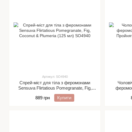
Артикул: SO4940
Спрей-міст для тіла з феромонами
Чоловіч
Sensuva Flirtatious Pomegranate, Fig,
феромо
Coconut & Plumeria (125 мл)
Прой
889 грн
Купити