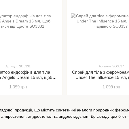
Артикул: SO3331
Артикул: SO3337
ятор ендорфінів для тіла
Спрей для тіла з феромон
Angels Dream 15 мл, щоб
Under The Influence 15 мл,
світитися від щастя
чарівною
1 099 грн
1 099 грн
ової продукції, що містить синтетичні аналоги природних феромонів
 – андростенон, андростенол та андростадієнон. До складу цих б'юті