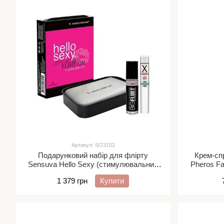
Артикул: SO3152
Подарунковий набір для флірту
Крем-спр
Sensuva Hello Sexy (стимулювальний
Pheros Fa
бальзам для губ та феромони)
тіла 
1 379 грн
Купити