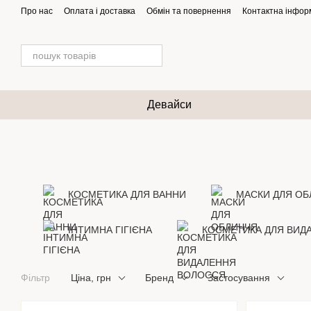
Перейти до основного контенту
Про нас
Оплата і доставка
Обмін та повернення
Контактна інфор
Девайси
КОСМЕТИКА ДЛЯ ВАННИ
МАСКИ ДЛЯ ОБ
ІНТИМНА ГІГІЄНА
КОСМЕТИКА ДЛЯ ВИД
Фільтр
Ціна, грн
Бренд
Застосування