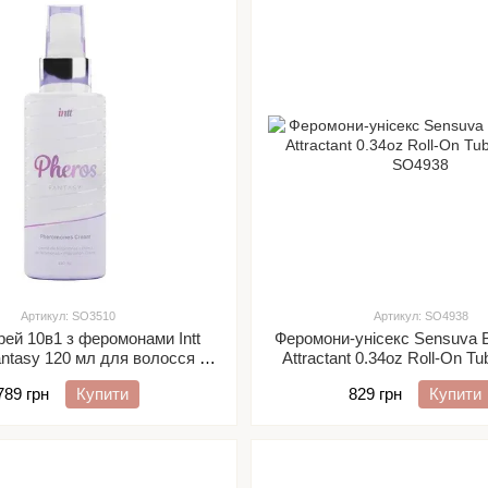
Артикул: SO3510
Артикул: SO4938
ей 10в1 з феромонами Intt
Феромони-унісекс Sensuva Bi
ntasy 120 мл для волосся й
Attractant 0.34oz Roll-On Tu
з оліями арганії і кокоса
789 грн
Купити
829 грн
Купити