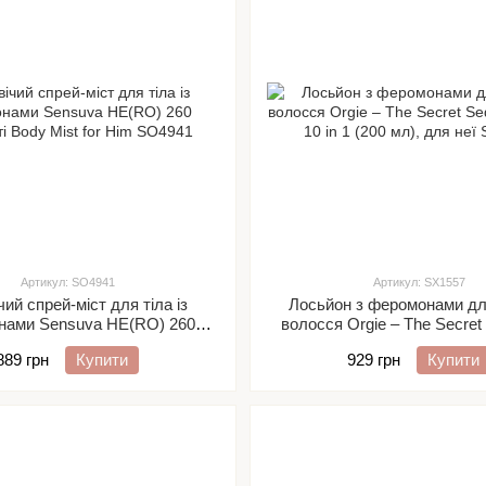
Артикул: SO4941
Артикул: SX1557
ий спрей-міст для тіла із
Лосьйон з феромонами для
нами Sensuva HE(RO) 260
волосся Orgie – The Secret
няті Body Mist for Him
Elixir 10 in 1 (200 мл), д
889 грн
Купити
929 грн
Купити