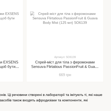
Артикул: SO6139
ами EXSENS
Спрей-міст для тіла з феромонами
 щоб бути
Sensuva Flirtatious PassionFruit & Guava
Body Mist (125 мл)
669 грн
. Ці речовини створені в лабораторії та імітують ті, які наше
-засобів також входять афродизіаки та компоненти, які