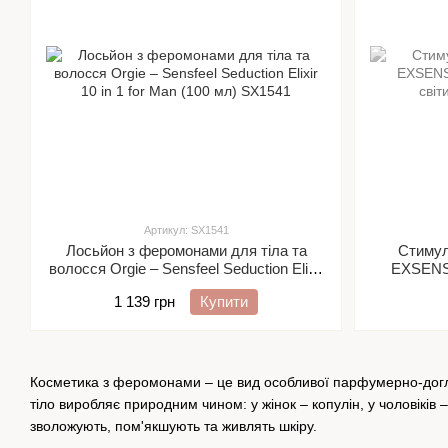
Артикул: SX1541
Лосьйон з феромонами для тіла та
Cтимул
волосся Orgie – Sensfeel Seduction Elixir
EXSENS 
10 in 1 for Man (100 мл)
1 139 грн
Купити
Косметика з феромонами – це вид особливої ​​парфумерно-догляд
тіло виробляє природним чином: у жінок – копулін, у чоловіків
зволожують, пом'якшують та живлять шкіру.