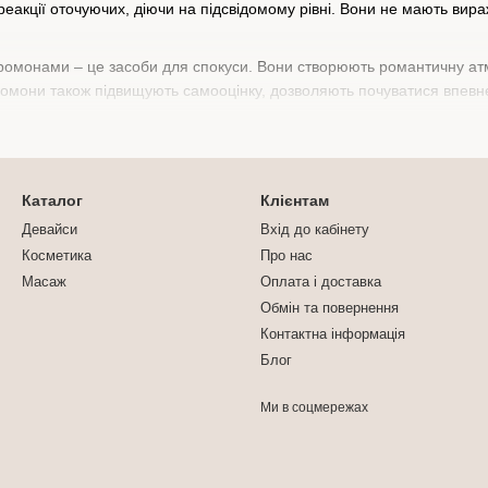
еакції оточуючих, діючи на підсвідомому рівні. Вони не мають вир
омонами – це засоби для спокуси. Вони створюють романтичну атм
еромони також підвищують самооцінку, дозволяють почуватися впевне
 в Panda Trade
сертифікована косметика з феромонами найкращих світових виробник
Каталог
Клієнтам
Девайси
Вхід до кабінету
Косметика
Про нас
Масаж
Оплата і доставка
Обмін та повернення
Контактна інформація
Блог
інок;
ловіків;
Ми в соцмережах
уб з ефектом вібрації та унісекс парфуми з феромонами у флаконі r