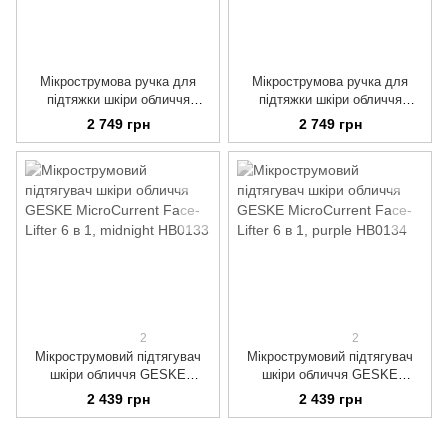
Мікрострумова ручка для
Мікрострумова ручка для
підтяжки шкіри обличчя
підтяжки шкіри обличчя
GESKE MicroCurrent Face-Lift
GESKE MicroCurrent Face-Lift
2 749 грн
2 749 грн
Pen 6 в 1 by Hello Kitty, purple
Pen 6 в 1 by Hello Kitty, pink
2
2
Мікрострумовий підтягувач
Мікрострумовий підтягувач
шкіри обличчя GESKE
шкіри обличчя GESKE
MicroCurrent Face-Lifter 6 в 1,
MicroCurrent Face-Lifter 6 в 1,
2 439 грн
2 439 грн
midnight
purple