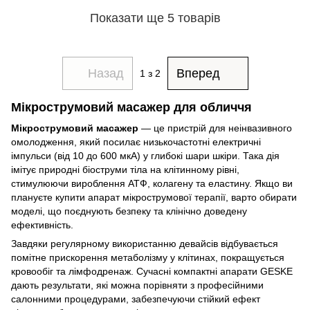
Показати ще 5 товарів
Назад
Вперед
1
з 2
Мікрострумовий масажер для обличчя
Мікрострумовий масажер
— це пристрій для неінвазивного
омолодження, який посилає низькочастотні електричні
імпульси (від 10 до 600 мкА) у глибокі шари шкіри. Така дія
імітує природні біоструми тіла на клітинному рівні,
стимулюючи вироблення АТФ, колагену та еластину. Якщо ви
плануєте купити апарат мікрострумової терапії, варто обирати
моделі, що поєднують безпеку та клінічно доведену
ефективність.
Завдяки регулярному використанню девайсів відбувається
помітне прискорення метаболізму у клітинах, покращується
кровообіг та лімфодренаж. Сучасні компактні апарати GESKE
дають результати, які можна порівняти з професійними
салонними процедурами, забезпечуючи стійкий ефект