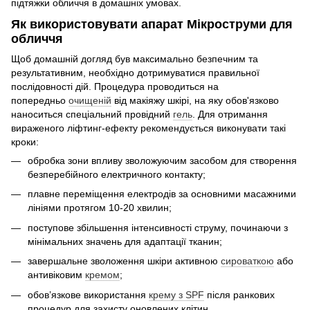
підтяжки обличчя в домашніх умовах.
Як використовувати апарат Мікроструми для
обличчя
Щоб домашній догляд був максимально безпечним та
результативним, необхідно дотримуватися правильної
послідовності дій. Процедура проводиться на
попередньо
очищеній
від макіяжу шкірі, на яку обов'язково
наноситься спеціальний провідний
гель
. Для отримання
вираженого ліфтинг-ефекту рекомендується виконувати такі
кроки:
обробка зони впливу зволожуючим засобом для створення
безперебійного електричного контакту;
плавне переміщення електродів за основними масажними
лініями протягом 10-20 хвилин;
поступове збільшення інтенсивності струму, починаючи з
мінімальних значень для адаптації тканин;
завершальне зволоження шкіри активною
сироваткою
або
антивіковим
кремом
;
обов’язкове використання
крему з SPF
після ранкових
процедур для захисту оновлених клітин.