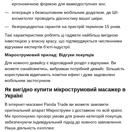
ергономічною формою для важкодоступних зон;
інтеграція з безкоштовним мобільним додатком, де ШІ-
косметолог проводить діагностику вашої шкіри;
безпрецедентна гарантія на пристрій терміном 15 років.
Такі характеристики роблять ці гаджети найбільш вигідною
інвестицією у власну красу, що підтверджується численними
відгуками експертів б'юті-індустрії.
Мікрострумовий прилад: Відгуки покупців
Для кожного девайсу є віідповідний розділ з відгкуами. Ви
можете ознайомитись, вибравши потрібний девайс. Більшість
користувачів відмічають помітни ефект і дуже задоволені
мобільним застосунком.
Як вигідно купити мікрострумовий масажер в
Україні
В інтернет-магазині Panda Trade ви можете замовити
оригінальний апарат Мікроструми з доставкою по всій країні.
Ми пропонуємо прозорі умови для різних категорій покупців,
забезпечуючи індивідуальний підхід до кожного замовлення.
Наша діяльність охоплює: