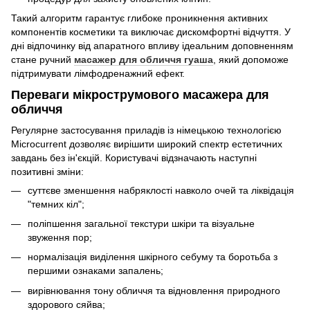
Такий алгоритм гарантує глибоке проникнення активних
компонентів косметики та виключає дискомфортні відчуття. У
дні відпочинку від апаратного впливу ідеальним доповненням
стане ручний
масажер для обличчя гуаша
, який допоможе
підтримувати лімфодренажний ефект.
Переваги мікрострумового масажера для
обличчя
Регулярне застосування приладів із німецькою технологією
Microcurrent дозволяє вирішити широкий спектр естетичних
завдань без ін'єкцій. Користувачі відзначають наступні
позитивні зміни:
суттєве зменшення набряклості навколо очей та ліквідація
"темних кіл";
поліпшення загальної текстури шкіри та візуальне
звуження пор;
нормалізація виділення шкірного себуму та боротьба з
першими ознаками запалень;
вирівнювання тону обличчя та відновлення природного
здорового сяйва;