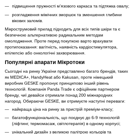
підвищення пружності м'язового каркаса та підтяжка овалу;
розгладження мімічних зморшок та зменшення глибини
вікових заломів.
Мікрострумовий прилад підходить для всіх типів шкіри та є
безпечною альтернативою радикальним методам
омолодження. Проте перед покупкою варто врахувати
протипоказання: вагітність, наявність кардіостимулятора,
епілепсію або онкологічні захворювання.
Популярні апарати Мікротоки
Сьогодні на ринку України представлено багато брендів, таких
як MEDICA+, HandyHeat або Kakusan, проте німецький
виробник GESKE пропонує принципово інший рівень
технологій. Компанія Panda Trade є офіційним партнером
бренду, чиї девайси отримали понад 200 міжнародних
нагород. Обираючи GESKE, ви отримуєте наступні переваги:
найкраща ціна на ринку за пристрій преміум-класу;
багатофункціональність, що поєднує до 6-9 технологій
(ліфтинг, термомасаж, світлотерапія) в одному корпусі;
унікальний дизайн з великою палітрою кольорів та