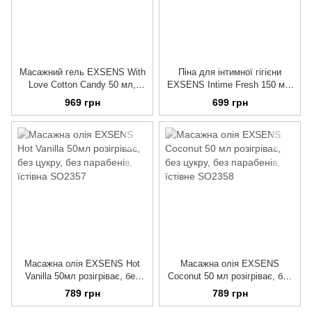
Масажний гель EXSENS With
Піна для інтимної гігієни
Love Cotton Candy 50 мл,
EXSENS Intime Fresh 150 мл,
розігрівальний, без цукру,
екстракт троянди і алое вера,
969 грн
699 грн
їстівний
натуральна
Масажна олія EXSENS Hot
Масажна олія EXSENS
Vanilla 50мл розігріває, без
Coconut 50 мл розігріває, без
цукру, без парабенів, їстівна
цукру, без парабенів, їстівне
789 грн
789 грн