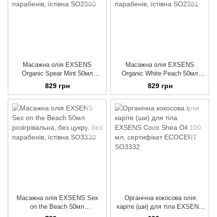
Масажна олія EXSENS
Масажна олія EXSENS
Organic Spear Mint 50мл
Organic White Peach 50мл
розігрівальна, без цукру, без
розігрівальна, без цукру, без
829 грн
829 грн
парабенів, їстівна
парабенів, їстівна
Масажна олія EXSENS Sex
Органічна кокосова олія
on the Beach 50мл
каріте (ши) для тіла EXSENS
розігрівальна, без цукру, без
Coco Shea Oil 100 мл,