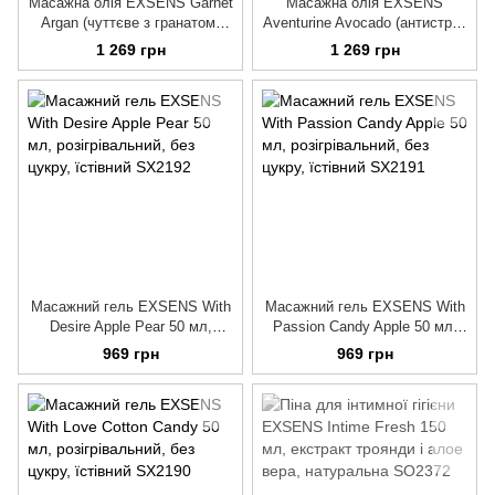
Масажна олія EXSENS Garnet
Масажна олія EXSENS
Argan (чуттєве з гранатом)
Aventurine Avocado (антистрес
100мл, натуральна
з авантюрином) 100мл,
1 269 грн
1 269 грн
натуральна
Масажний гель EXSENS With
Масажний гель EXSENS With
Desire Apple Pear 50 мл,
Passion Candy Apple 50 мл,
розігрівальний, без цукру,
розігрівальний, без цукру,
969 грн
969 грн
їстівний
їстівний