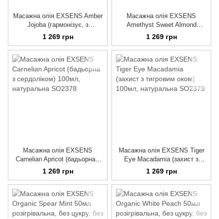
Масажна олія EXSENS Amber
Масажна олія EXSENS
Jojoba (гармонізує, з
Amethyst Sweet Almond
бурштином) 100мл,
(розслаблювальна, з
1 269 грн
1 269 грн
натуральна
аметистом) 100мл,
натуральна
Масажна олія EXSENS
Масажна олія EXSENS Tiger
Carnelian Apricot (бадьорна з
Eye Macadamia (захист з
сердоліком) 100мл,
тигровим оком) 100мл,
1 269 грн
1 269 грн
натуральна
натуральна