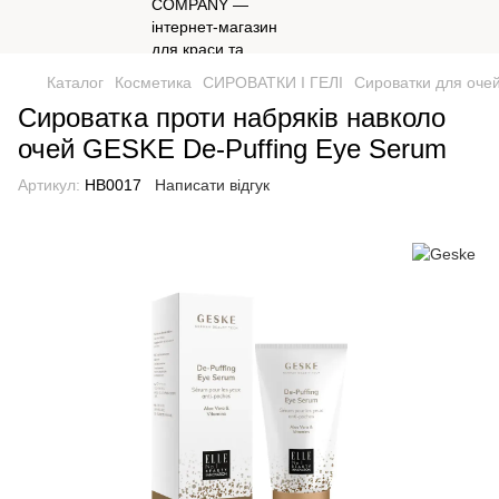
Каталог
Косметика
СИРОВАТКИ І ГЕЛІ
Сироватки для оче
Сироватка проти набряків навколо
очей GESKE De-Puffing Eye Serum
Артикул:
HB0017
Написати відгук