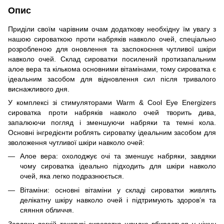
Опис
Приділи своїм чарівним очам додаткову необхідну їм увагу з
нашою сироваткою проти набряків навколо очей, спеціально
розробленою для оновлення та заспокоєння чутливої шкіри
навколо очей. Склад сироватки посилений протизапальним
алое вера та кількома основними вітамінами, тому сироватка є
ідеальним засобом для відновлення сил після тривалого
виснажливого дня.
У комплексі зі стимуляторами Warm & Cool Eye Energizers
сироватка проти набряків навколо очей творить дива,
запалюючи погляд і зменшуючи набряки та темні кола.
Основні інгредієнти роблять сироватку ідеальним засобом для
зволоження чутливої шкіри навколо очей:
Алое вера: охолоджує очі та зменшує набряки, завдяки
чому сироватка ідеально підходить для шкіри навколо
очей, яка легко подразнюється.
Вітаміни: основні вітаміни у складі сироватки живлять
делікатну шкіру навколо очей і підтримують здоровʼя та
сяяння обличчя.