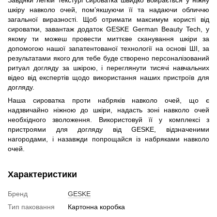
Завдяки легкій текстурі сироватка швидко вбирається у ніжну
шкіру навколо очей, пом’якшуючи її та надаючи обличчю
загальної виразності. Щоб отримати максимум користі від
сироватки, завантаж додаток GESKE German Beauty Tech, у
якому ти можеш провести миттєве сканування шкіри за
допомогою нашої запатентованої технології на основі ШІ, за
результатами якого для тебе буде створено персоналізований
ритуал догляду за шкірою, і переглянути тисячі навчальних
відео від експертів щодо використання наших пристроїв для
догляду.
Наша сироватка проти набряків навколо очей, що є
надзвичайно ніжною до шкіри, надасть зоні навколо очей
необхідного зволоження. Використовуй її у комплексі з
пристроями для догляду від GESKE, відзначеними
нагородами, і назавжди попрощайся із набряками навколо
очей.
Характеристики
Бренд
GESKE
Тип паковання
Картонна коробка