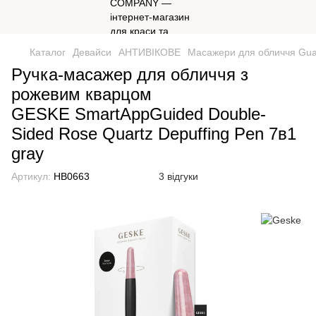
Каталог
Девайси
АНТИВІКОВЕ
Масажери для обличчя Gua
Ручка-масажер для обличчя з
рожевим кварцом
GESKE SmartAppGuided Double-
Sided Rose Quartz Depuffing Pen 7в1
gray
Артикул:
HB0663
3 відгуки