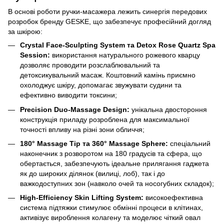
В основі роботи ручки-масажера лежить синергія передових
розробок бренду GESKE, що забезпечує професійний догляд
за шкірою:
Crystal Face-Sculpting System та Detox Rose Quartz Spa
Session:
використання натурального рожевого кварцу
дозволяє проводити розслаблювальний та
детоксикувальний масаж. Коштовний камінь приємно
охолоджує шкіру, допомагає звужувати судини та
ефективно виводити токсини;
Precision Duo-Massage Design:
унікальна двостороння
конструкція приладу розроблена для максимальної
точності впливу на різні зони обличчя;
180° Massage Tip та 360° Massage Sphere:
спеціальний
наконечник з розворотом на 180 градусів та сфера, що
обертається, забезпечують ідеальне прилягання гаджета
як до широких ділянок (вилиці, лоб), так і до
важкодоступних зон (навколо очей та носогубних складок);
High-Efficiency Skin Lifting System:
високоефективна
система підтяжки стимулює обмінні процеси в клітинах,
активізує вироблення колагену та моделює чіткий овал