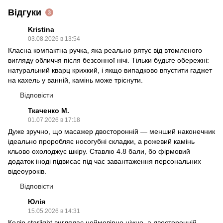
Відгуки
3
Kristina
03.08.2026 в 13:54
Класна компактна ручка, яка реально рятує від втомленого
вигляду обличчя після безсонної нічі. Тільки будьте обережні:
натуральний кварц крихкий, і якщо випадково впустити гаджет
на кахель у ванній, камінь може тріснути.
Відповісти
Ткаченко М.
01.07.2026 в 17:18
Дуже зручно, що масажер двосторонній — менший наконечник
ідеально проробляє носогубні складки, а рожевий камінь
кльово охолоджує шкіру. Ставлю 4.8 бали, бо фірмовий
додаток іноді підвисає під час завантаження персональних
відеоуроків.
Відповісти
Юлія
15.05.2026 в 14:31
Колір starlight виглядає неймовірно ніжно, а двосторонній