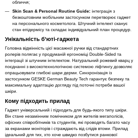
обличчя;
Skin Scan & Personal Routine Guide:
інтеграція з
безкоштовним мобільним застосунком перетворює гаджет
на персонального косметолога. Штучний інтелект сканує
стан епідермісу та складає індивідуальний план процедур.
Унікальність б’юті-гаджета
Головна відмінність цієї масажної ручки від стандартних
ролерів полягає у продуманій ергономіці Double-Sided та
інтеграції зі штучним інтелектом. Натуральний рожевий кварц у
поєднанні з високотехнологічною системою ліфтингу дозволяє
опрацьовувати глибокі шари дерми. Синхронізація із
застосунком GESKE German Beauty Tech гарантує безпеку та
максимальну адаптацію догляду під поточні потреби вашої
шкіри.
Кому підходить прилад
Гаджет універсальний і підходить для будь-якого типу шкіри.
Він стане незамінним помічником для жителів мегаполісів,
офісних співробітників та студентів, які проводять багато часу
за екранами моніторів і страждають від слідів втоми. Прилад
ідеальний для тих, хто хоче швидко позбутися ранкової