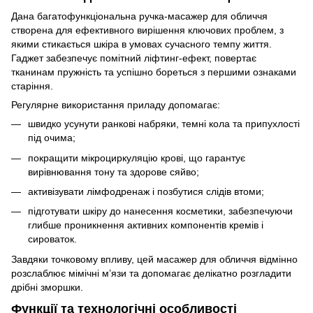
Дана багатофункціональна ручка-масажер для обличчя
створена для ефективного вирішення ключових проблем, з
якими стикається шкіра в умовах сучасного темпу життя.
Гаджет забезпечує помітний ліфтинг-ефект, повертає
тканинам пружність та успішно бореться з першими ознаками
старіння.
Регулярне використання приладу допомагає:
швидко усунути ранкові набряки, темні кола та припухлості
під очима;
покращити мікроциркуляцію крові, що гарантує
вирівнювання тону та здорове сяйво;
активізувати лімфодренаж і позбутися слідів втоми;
підготувати шкіру до нанесення косметики, забезпечуючи
глибше проникнення активних компонентів кремів і
сироваток.
Завдяки точковому впливу, цей масажер для обличчя відмінно
розслаблює мімічні м’язи та допомагає делікатно розгладити
дрібні зморшки.
Функції та технологічні особливості