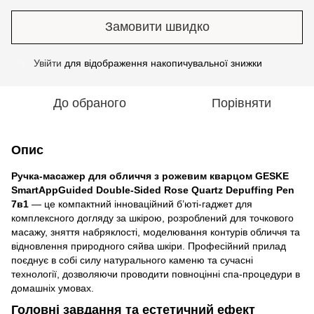
Замовити швидко
Увійти
для відображення накопичувальної знижки
%
До обраного
Порівняти
Опис
Ручка-масажер для обличчя з рожевим кварцом GESKE
SmartAppGuided Double-Sided Rose Quartz Depuffing Pen
7в1
— це компактний інноваційний б’юті-гаджет для
комплексного догляду за шкірою, розроблений для точкового
масажу, зняття набряклості, моделювання контурів обличчя та
відновлення природного сяйва шкіри. Професійний прилад
поєднує в собі силу натурального каменю та сучасні
технології, дозволяючи проводити повноцінні спа-процедури в
домашніх умовах.
Головні завдання та естетичний ефект