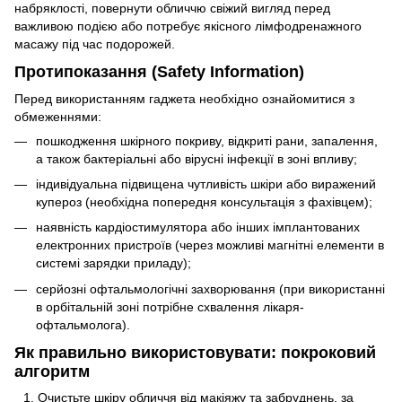
набряклості, повернути обличчю свіжий вигляд перед
важливою подією або потребує якісного лімфодренажного
масажу під час подорожей.
Протипоказання (Safety Information)
Перед використанням гаджета необхідно ознайомитися з
обмеженнями:
пошкодження шкірного покриву, відкриті рани, запалення,
а також бактеріальні або вірусні інфекції в зоні впливу;
індивідуальна підвищена чутливість шкіри або виражений
купероз (необхідна попередня консультація з фахівцем);
наявність кардіостимулятора або інших імплантованих
електронних пристроїв (через можливі магнітні елементи в
системі зарядки приладу);
серйозні офтальмологічні захворювання (при використанні
в орбітальній зоні потрібне схвалення лікаря-
офтальмолога).
Як правильно використовувати: покроковий
алгоритм
Очистьте шкіру обличчя від макіяжу та забруднень, за