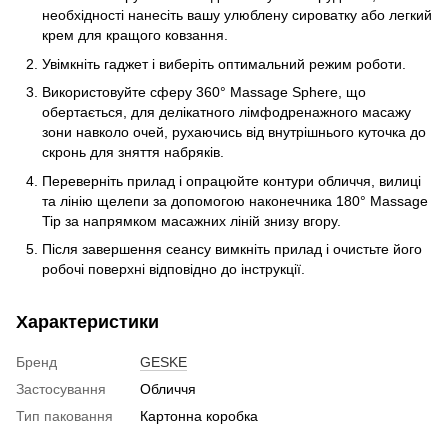
необхідності нанесіть вашу улюблену сироватку або легкий
крем для кращого ковзання.
Увімкніть гаджет і виберіть оптимальний режим роботи.
Використовуйте сферу 360° Massage Sphere, що
обертається, для делікатного лімфодренажного масажу
зони навколо очей, рухаючись від внутрішнього куточка до
скронь для зняття набряків.
Переверніть прилад і опрацюйте контури обличчя, вилиці
та лінію щелепи за допомогою наконечника 180° Massage
Tip за напрямком масажних ліній знизу вгору.
Після завершення сеансу вимкніть прилад і очистьте його
робочі поверхні відповідно до інструкції.
Характеристики
Бренд
GESKE
Застосування
Обличчя
Тип паковання
Картонна коробка