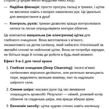
стороні (у формі милої мордочки Hello Kitty).
Надійна фіксація:
просто просунь пальці в тримач, і щітка
не вислизне навіть з мокрих намилених рук. Це ідеально
для використання в душі!
Контроль рухів:
тримач дозволяє краще контролювати
натиск та легше опрацьовувати контури обличчя.
Це компактна
мануальна (не електрична) щітка
для
глибокого очищення. Вона виготовлена з м'якого,
оксамитового на дотик силікону, який набагато гігієнічніший за
звичайні спонжі чи нейлонові щітки. Вона не потребує зарядки,
не боїться води й готова до роботи в будь-який момент.
Ефект 3-в-1 для твоєї краси
Глибоке очищення (Deep Cleansing):
тисячі м'яких
силіконових ворсинок делікатно, але ретельно вичищають
пори, видаляють залишки макіяжу, пил та надлишок
шкірного сала.
Сяяння шкіри:
масажні рухи під час вмивання
покращують кровообіг. Результат — свіжий, рожевий колір
обличчя та гладенька шкіра, яка краще вбирає крем.
Економія засобу:
щітка чудово спінює навіть маленьку