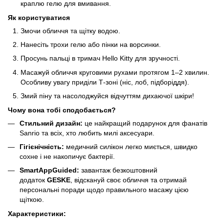
краплю гелю для вмивання.
Як користуватися
Змочи обличчя та щітку водою.
Нанесіть трохи гелю або пінки на ворсинки.
Просунь пальці в тримач Hello Kitty для зручності.
Масажуй обличчя круговими рухами протягом 1–2 хвилин.
Особливу увагу приділи Т-зоні (ніс, лоб, підборіддя).
Змий піну та насолоджуйся відчуттям дихаючої шкіри!
Чому вона тобі сподобається?
Стильний дизайн:
це найкращий подарунок для фанатів
Sanrio та всіх, хто любить милі аксесуари.
Гігієнічність:
медичний силікон легко миється, швидко
сохне і не накопичує бактерії.
SmartAppGuided:
завантаж безкоштовний
додаток
GESKE
, відскануй своє обличчя та отримай
персональні поради щодо правильного масажу цією
щіткою.
Характеристики: