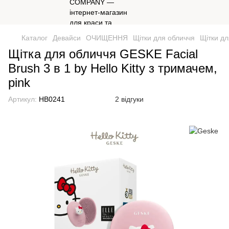
Каталог
Девайси
ОЧИЩЕННЯ
Щітки для обличчя
Щітки д
Щітка для обличчя GESKE Facial
Brush 3 в 1 by Hello Kitty з тримачем,
pink
Артикул:
HB0241
2 відгуки