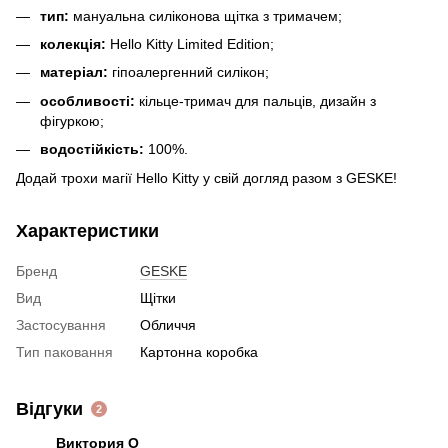
тип:
мануальна силіконова щітка з тримачем;
колекція:
Hello Kitty Limited Edition;
матеріал:
гіпоалергенний силікон;
особливості:
кільце-тримач для пальців, дизайн з
фігуркою;
водостійкість:
100%.
Додай трохи магії Hello Kitty у свій догляд разом з GESKE!
Характеристики
Бренд
GESKE
Вид
Щітки
Застосування
Обличчя
Тип паковання
Картонна коробка
Відгуки
2
Виктория О