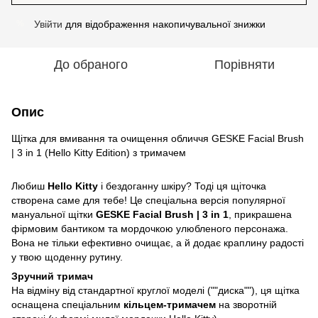
Увійти
для відображення накопичувальної знижки
%
До обраного
Порівняти
Опис
Щітка для вмивання та очищення обличчя GESKE Facial Brush
| 3 in 1 (Hello Kitty Edition) з тримачем
Любиш
Hello Kitty
і бездоганну шкіру? Тоді ця щіточка
створена саме для тебе! Це спеціальна версія популярної
мануальної щітки
GESKE Facial Brush | 3 in 1
, прикрашена
фірмовим бантиком та мордочкою улюбленого персонажа.
Вона не тільки ефективно очищає, а й додає краплину радості
у твою щоденну рутину.
Зручний тримач
На відміну від стандартної круглої моделі (""диска""), ця щітка
оснащена спеціальним
кільцем-тримачем
на зворотній