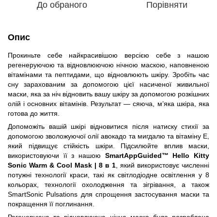
До обраного
Порівняти
Опис
Прокиньте себе найкрасивішою версією себе з нашою
регенеруючою та відновлюючою нічною маскою, наповненою
вітамінами та пептидами, що відновлюють шкіру. Зробіть час
сну зарахованим за допомогою цієї насиченої живильної
маски, яка за ніч відновить вашу шкіру за допомогою розкішних
олій і основних вітамінів. Результат — сяюча, м’яка шкіра, яка
готова до життя.
Допоможіть вашій шкірі відновитися після натиску стихії за
допомогою зволожуючої олії авокадо та мигдалю та вітаміну Е,
який підвищує стійкість шкіри. Підсилюйте вплив маски,
використовуючи її з нашою
SmartAppGuided™ Hello Kitty
Sonic Warm & Cool Mask | 8 в 1
, який використовує численні
потужні технології краси, такі як світлодіодне освітлення у 8
кольорах, технології охолодження та зігрівання, а також
SmartSonic Pulsations для спрощення застосування маски та
покращення її поглинання.
Регенеруюча та відновлююча нічна маска була розроблена