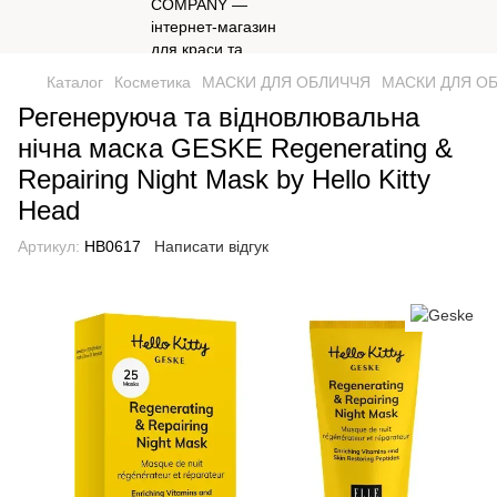
Каталог
Косметика
МАСКИ ДЛЯ ОБЛИЧЧЯ
МАСКИ ДЛЯ ОБ
Регенеруюча та відновлювальна
нічна маска GESKE Regenerating &
Repairing Night Mask by Hello Kitty
Head
Артикул:
HB0617
Написати відгук