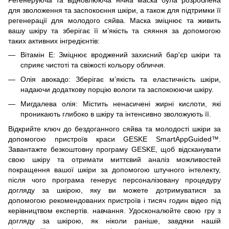
для зволоження та заспокоєння шкіри, а також для підтримки її
регенерації для молодого сяйва. Маска зміцнює та живить
вашу шкіру та зберігає її м’якість та сяяння за допомогою
таких активних інгредієнтів:
Вітамін Е: Зміцнює вроджений захисний бар'єр шкіри та
сприяє чистоті та свіжості кольору обличчя.
Олія авокадо: Зберігає мʼякість та еластичність шкіри,
надаючи додаткову порцію вологи та заспокоюючи шкіру.
Мигдалева олія: Містить ненасичені жирні кислоти, які
проникають глибоко в шкіру та інтенсивно зволожують її.
Відкрийте ключ до бездоганного сяйва та молодості шкіри за
допомогою пристроїв краси GESKE SmartAppGuided™.
Завантажте безкоштовну програму GESKE, щоб відсканувати
свою шкіру та отримати миттєвий аналіз можливостей
покращення вашої шкіри за допомогою штучного інтелекту,
після чого програма генерує персоналізовану процедуру
догляду за шкірою, яку ви можете дотримуватися за
допомогою рекомендованих пристроїв і тисяч годин відео під
керівництвом експертів. навчання. Удосконалюйте свою гру з
догляду за шкірою, як ніколи раніше, завдяки нашій