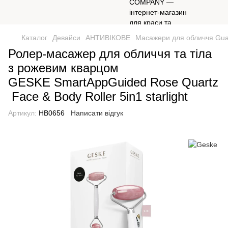
Каталог
Девайси
АНТИВІКОВЕ
Масажери для обличчя Gua
Ролер-масажер для обличчя та тіла
з рожевим кварцом
GESKE SmartAppGuided Rose Quartz
Face & Body Roller 5in1 starlight
Артикул:
HB0656
Написати відгук