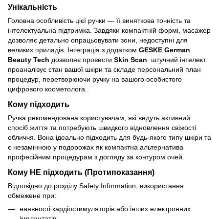
Унікальність
Головна особливість цієї ручки — її виняткова точність та
інтелектуальна підтримка. Завдяки компактній формі, масажер
дозволяє детально опрацьовувати зони, недоступні для
великих приладів. Інтеграція з додатком
GESKE German
Beauty Tech
дозволяє провести
Skin Scan
: штучний інтелект
проаналізує стан вашої шкіри та складе персональний план
процедур, перетворюючи ручку на вашого особистого
цифрового косметолога.
Кому підходить
Ручка рекомендована користувачам, які ведуть активний
спосіб життя та потребують швидкого відновлення свіжості
обличчя. Вона ідеально підходить для будь-якого типу шкіри та
є незамінною у подорожах як компактна альтернатива
професійним процедурам з догляду за контуром очей.
Кому НЕ підходить (Протипоказання)
Відповідно до розділу Safety Information, використання
обмежене при:
наявності кардіостимуляторів або інших електронних
імплантатів;