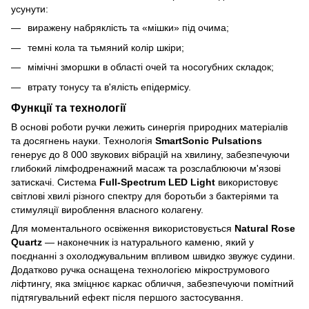
усунути:
виражену набряклість та «мішки» під очима;
темні кола та тьмяний колір шкіри;
мімічні зморшки в області очей та носогубних складок;
втрату тонусу та в'ялість епідермісу.
Функції та технології
В основі роботи ручки лежить синергія природних матеріалів
та досягнень науки. Технологія
SmartSonic Pulsations
генерує до 8 000 звукових вібрацій на хвилину, забезпечуючи
глибокий лімфодренажний масаж та розслаблюючи м'язові
затискачі. Система
Full-Spectrum LED Light
використовує
світлові хвилі різного спектру для боротьби з бактеріями та
стимуляції вироблення власного колагену.
Для моментального освіження використовується
Natural Rose
Quartz
— наконечник із натурального каменю, який у
поєднанні з охолоджувальним впливом швидко звужує судини.
Додатково ручка оснащена технологією мікрострумового
ліфтингу, яка зміцнює каркас обличчя, забезпечуючи помітний
підтягувальний ефект після першого застосування.