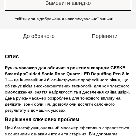
Замовити швидко
Увійти
для відображення накопичувальної знижки
%
До обраного
Порівняти
Опис
Ручка-масажер для обличчя з рожевим кварцом GESKE
SmartAppGuided Sonic Rose Quartz LED Depuffing Pen 8 in
1
— це інноваційний б'юті-інструмент професійного рівня, що
об'єднує вісім високоефективних технологій для комплексного
омолодження, зняття набряклості та відновлення сяйва шкіри.
Дана ручка-масажер розроблена для точкового впливу на
делікатні зони обличчя, дозволяючи досягти салонного
результату в домашніх умовах.
Вирішення ключових проблем
Цей багатофункціональний масажер ефективно справляється
з основними ознаками втоми та старіння. Він допомагає