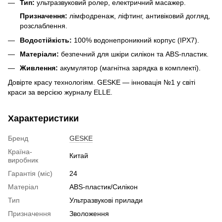
Тип:
ультразвуковий ролер, електричний масажер.
Призначення:
лімфодренаж, ліфтинг, антивіковий догляд,
розслаблення.
Водостійкість:
100% водонепроникний корпус (IPX7).
Матеріали:
безпечний для шкіри силікон та ABS-пластик.
Живлення:
акумулятор (магнітна зарядка в комплекті).
Довірте красу технологіям. GESKE — інновація №1 у світі
краси за версією журналу ELLE.
Характеристики
Бренд
GESKE
Країна-
Китай
виробник
Гарантія (міс)
24
Матеріал
ABS-пластик/Силікон
Тип
Ультразвукові прилади
Призначення
Зволоження