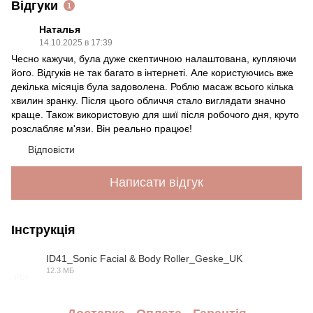
Відгуки
1
Наталья
14.10.2025 в 17:39
Чесно кажучи, була дуже скептичною налаштована, купляючи
його. Відгуків не так багато в інтернеті. Але користуючись вже
декілька місяців була задоволена. Роблю масаж всього кілька
хвилин зранку. Після цього обличчя стало виглядати значно
краще. Також використовую для шиї після робочого дня, круто
розслабляє м'язи. Він реально працює!
Відповісти
Написати відгук
Інструкція
ID41_Sonic Facial & Body Roller_Geske_UK
12.3 МБ
PDF