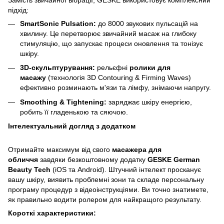
підхід:
SmartSonic Pulsation:
до 8000 звукових пульсацій на
хвилину. Це перетворює звичайний масаж на глибоку
стимуляцію, що запускає процеси оновлення та тонізує
шкіру.
3D-скульптурування:
рельєфні
ролики для
масажу
(технологія 3D Contouring & Firming Waves)
ефективно розминають м'язи та лімфу, знімаючи напругу.
Smoothing & Tightening:
заряджає шкіру енергією,
робить її гладенькою та сяючою.
Інтелектуальний догляд з додатком
Отримайте максимум від свого
масажера для
обличчя
завдяки безкоштовному додатку
GESKE German
Beauty Tech
(iOS та Android). Штучний інтелект просканує
вашу шкіру, виявить проблемні зони та складе персональну
програму процедур з відеоінструкціями. Ви точно знатимете,
як правильно водити ролером для найкращого результату.
Короткі характеристики: