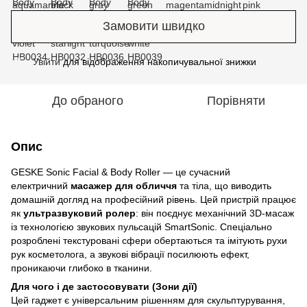
Замовити швидко
Увійти
для відображення накопичувальної знижки
%
До обраного
Порівняти
Опис
GESKE Sonic Facial & Body Roller — це сучасний
електричний
масажер для обличчя
та тіла, що виводить
домашній догляд на професійний рівень. Цей пристрій працює
як
ультразвуковий ролер
: він поєднує механічний 3D-масаж
із технологією звукових пульсацій SmartSonic. Спеціально
розроблені текстуровані сфери обертаються та імітують рухи
рук косметолога, а звукові вібрації посилюють ефект,
проникаючи глибоко в тканини.
Для чого і де застосовувати (Зони дії)
Цей гаджет є універсальним рішенням для скульптурування,