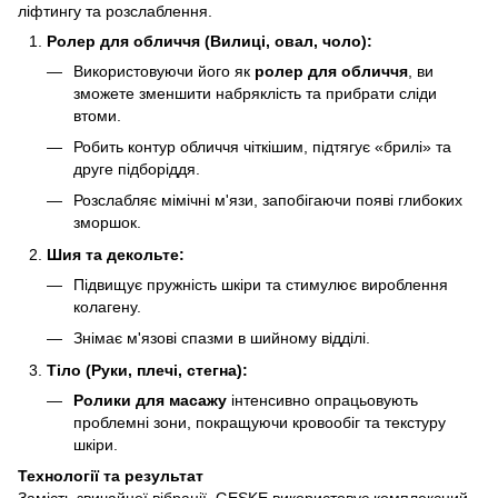
ліфтингу та розслаблення.
Ролер для обличчя (Вилиці, овал, чоло):
Використовуючи його як
ролер для обличчя
, ви
зможете зменшити набряклість та прибрати сліди
втоми.
Робить контур обличчя чіткішим, підтягує «брилі» та
друге підборіддя.
Розслабляє мімічні м'язи, запобігаючи появі глибоких
зморшок.
Шия та декольте:
Підвищує пружність шкіри та стимулює вироблення
колагену.
Знімає м'язові спазми в шийному відділі.
Тіло (Руки, плечі, стегна):
Ролики для масажу
інтенсивно опрацьовують
проблемні зони, покращуючи кровообіг та текстуру
шкіри.
Технології та результат
Замість звичайної вібрації, GESKE використовує комплексний