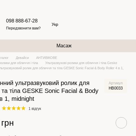
098 888-67-28
Укр
Передзвонити вам?
Масаж
аталог
Девайси
АНТИВІКОВЕ
ролики для обличчя і тіла
Ультразвукові ролики для обличчя і тіла Geske
ьтразвуковий ролик для обличчя та тіла GESKE Sonic Facial & Body Roller 4 в 1,
нний ультразвуковий ролик для
Артикул
HB0033
 та тіла GESKE Sonic Facial & Body
 в 1, midnight
1 відгук
 грн