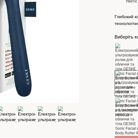
Увійти
%
Глибокий к
технологіч
Виберіть к