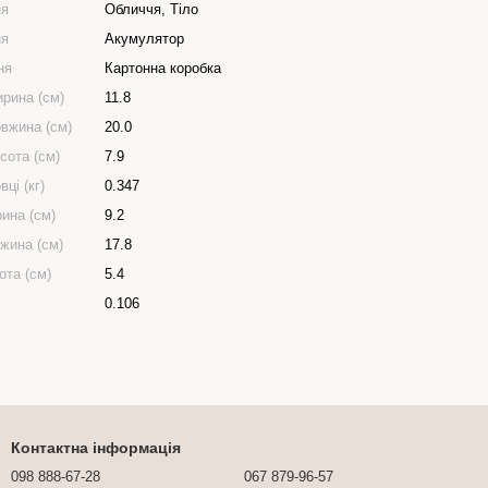
ня
Обличчя, Тіло
ня
Акумулятор
ня
Картонна коробка
ирина (см)
11.8
овжина (см)
20.0
сота (см)
7.9
вці (кг)
0.347
ина (см)
9.2
жина (см)
17.8
ота (см)
5.4
0.106
Контактна інформація
098 888-67-28
067 879-96-57