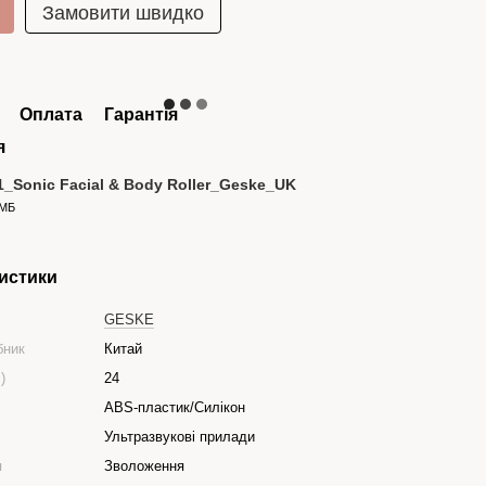
Замовити швидко
Оплата
Гарантія
я
1_Sonic Facial & Body Roller_Geske_UK
 МБ
истики
GESKE
бник
Китай
)
24
ABS-пластик/Силікон
Ультразвукові прилади
я
Зволоження