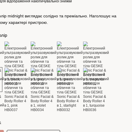
для відображення накопичувальної знижки
олір midnight виглядає солідно та преміально. Наголошує на
ному характері пристрою.
олір