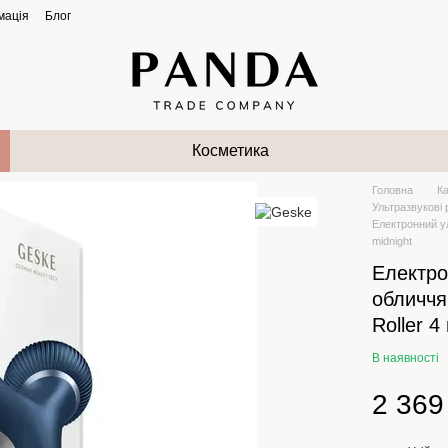
мація
Блог
Косметика
Головна
К
Ультразвукові 
Електронний ул
midnight
Електро
обличчя
Roller 4
В наявності
2 369