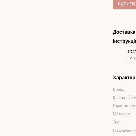
Купити
Доставка
Інструкці
ID4
12.3
PDF
Характер
Бренд
Країна-виро
Гарантія (міс
Матеріал
Тип
Призначенн