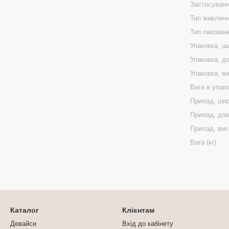
Застосуван
Тип живлен
Тип пакован
Упаковка, ш
Упаковка, д
Упаковка, ви
Вага в упако
Прилад, шир
Прилад, дов
Прилад, вис
Вага (кг)
Каталог
Клієнтам
Девайси
Вхід до кабінету