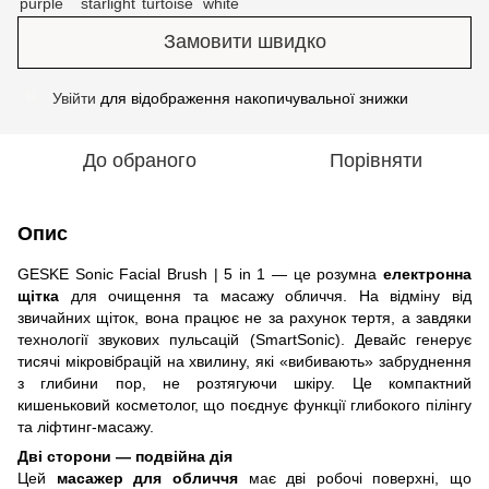
Замовити швидко
Увійти
для відображення накопичувальної знижки
%
До обраного
Порівняти
Опис
GESKE Sonic Facial Brush | 5 in 1 — це розумна
електронна
щітка
для очищення та масажу обличчя. На відміну від
звичайних щіток, вона працює не за рахунок тертя, а завдяки
технології звукових пульсацій (SmartSonic). Девайс генерує
тисячі мікровібрацій на хвилину, які «вибивають» забруднення
з глибини пор, не розтягуючи шкіру. Це компактний
кишеньковий косметолог, що поєднує функції глибокого пілінгу
та ліфтинг-масажу.
Дві сторони — подвійна дія
Цей
масажер для обличчя
має дві робочі поверхні, що