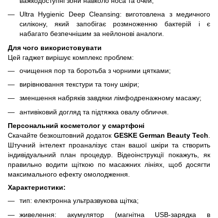
важкодоступні зони навколо носа та очей;
Ultra Hygienic Deep Cleansing: виготовлена з медичного
силікону, який запобігає розмноженню бактерій і є
набагато безпечнішим за нейлонові аналоги.
Для чого використовувати
Цей гаджет вирішує комплекс проблем:
очищення пор та боротьба з чорними цятками;
вирівнювання текстури та тону шкіри;
зменшення набряків завдяки лімфодренажному масажу;
антивіковий догляд та підтяжка овалу обличчя.
Персональний косметолог у смартфоні
Скачайте безкоштовний додаток
GESKE German Beauty Tech
.
Штучний інтелект проаналізує стан вашої шкіри та створить
індивідуальний план процедур. Відеоінструкції покажуть, як
правильно водити щіткою по масажних лініях, щоб досягти
максимального ефекту омолодження.
Характеристики:
тип: електронна ультразвукова щітка;
живелення: акумулятор (магнітна USB-зарядка в