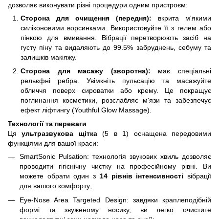
дозволяє виконувати різні процедури одним пристроєм:
Сторона для очищення (передня):
вкрита м'якими
силіконовими ворсинками. Використовуйте її з гелем або
пінкою для вмивання. Вібрації перетворюють засіб на
густу піну та видаляють до 99.5% забруднень, себуму та
залишків макіяжу.
Сторона для масажу (зворотна):
має спеціальні
рельєфні ребра. Увімкніть пульсацію та масажуйте
обличчя поверх сироватки або крему. Це покращує
поглинання косметики, розслабляє м'язи та забезпечує
ефект ліфтингу (Youthful Glow Massage).
Технології та переваги
Ця
ультразвукова щітка
(5 в 1) оснащена передовими
функціями для вашої краси:
SmartSonic Pulsation: технологія звукових хвиль дозволяє
проводити гігієнічну чистку на професійному рівні. Ви
можете обрати один з
14 рівнів інтенсивності
вібрації
для вашого комфорту;
Eye-Nose Area Targeted Design: завдяки краплеподібній
формі та звуженому носику, ви легко очистите