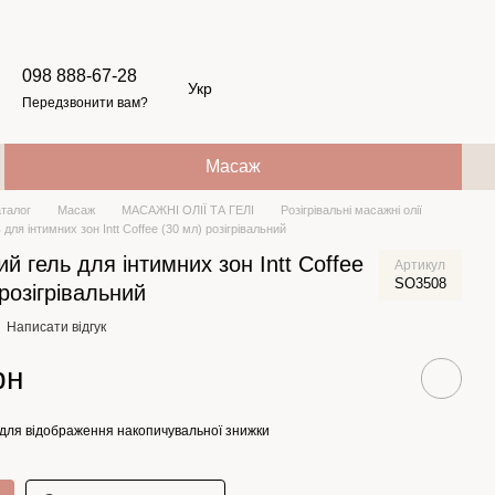
098 888-67-28
Укр
Передзвонити вам?
Масаж
аталог
Масаж
МАСАЖНІ ОЛІЇ ТА ГЕЛІ
Розігрівальні масажні олії
для інтимних зон Intt Coffee (30 мл) розігрівальний
й гель для інтимних зон Intt Coffee
Артикул
SO3508
 розігрівальний
Написати відгук
рн
для відображення накопичувальної знижки