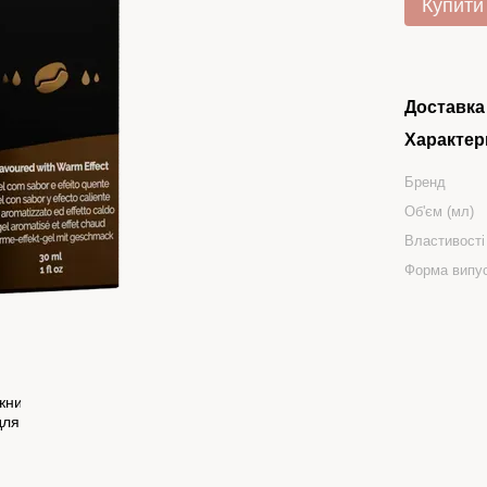
Купити
Доставка
Характер
Бренд
Об'єм (мл)
Властивості
Форма випу