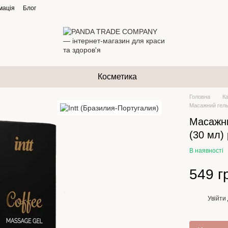
мація
Блог
Косметика
Головна
К
Масажний гель 
Масажни
(30 мл)
В наявності
549 г
Увійти
%