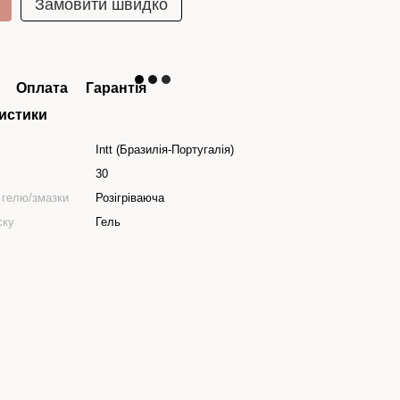
Замовити швидко
Оплата
Гарантія
истики
Intt (Бразилія-Португалія)
30
 гелю/змазки
Розігріваюча
ску
Гель