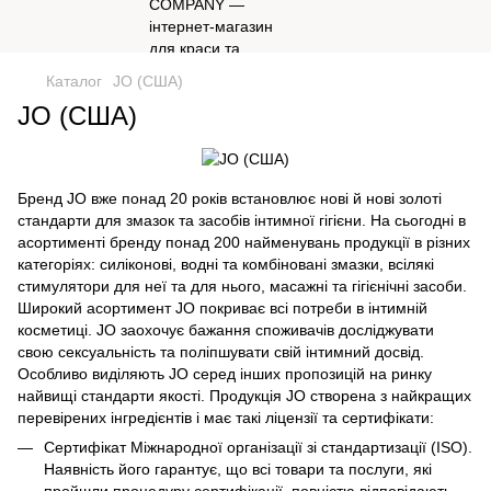
Каталог
JO (США)
JO (США)
Бренд JO вже понад 20 років встановлює нові й нові золоті
стандарти для змазок та засобів інтимної гігієни. На сьогодні в
асортименті бренду понад 200 найменувань продукції в різних
категоріях: силіконові, водні та комбіновані змазки, всілякі
стимулятори для неї та для нього, масажні та гігієнічні засоби.
Широкий асортимент JO покриває всі потреби в інтимній
косметиці. JO заохочує бажання споживачів досліджувати
свою сексуальність та поліпшувати свій інтимний досвід.
Особливо виділяють JO серед інших пропозицій на ринку
найвищі стандарти якості. Продукція JO створена з найкращих
перевірених інгредієнтів і має такі ліцензії та сертифікати:
Сертифікат Міжнародної організації зі стандартизації (ІSO).
Наявність його гарантує, що всі товари та послуги, які