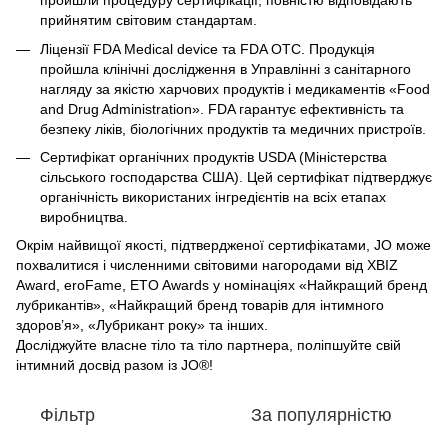
пройшли процедуру сертифікації, повністю відповідають
прийнятим світовим стандартам.
Ліцензії FDA Medical device та FDA OTC. Продукція
пройшла клінічні дослідження в Управлінні з санітарного
нагляду за якістю харчових продуктів і медикаментів «Food
and Drug Administration». FDA гарантує ефективність та
безпеку ліків, біологічних продуктів та медичних пристроїв.
Сертифікат органічних продуктів USDA (Міністерства
сільського господарства США). Цей сертифікат підтверджує
органічність використаних інгредієнтів на всіх етапах
виробництва.
Окрім найвищої якості, підтвердженої сертифікатами, JO може
похвалитися і численними світовими нагородами від XBIZ
Award, eroFame, ETO Awards у номінаціях «Найкращий бренд
лубрикантів», «Найкращий бренд товарів для інтимного
здоров’я», «Лубрикант року» та інших.
Досліджуйте власне тіло та тіло партнера, поліпшуйте свій
інтимний досвід разом із JO®!
Фільтр
За популярністю