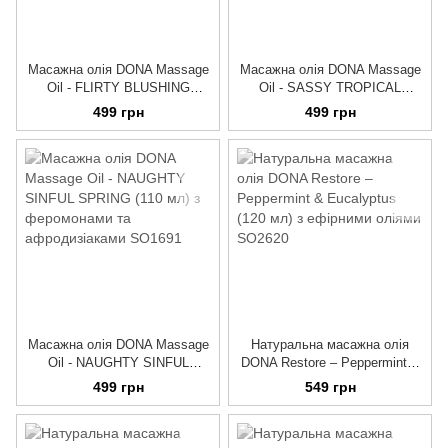
Масажна олія DONA Massage
Масажна олія DONA Massage
Oil - FLIRTY BLUSHING
Oil - SASSY TROPICAL
BERRY (110 мл) з
TEASE (110 мл) з
499 грн
499 грн
феромонами та
феромонами та
афродизіаками
афродизіаками
Масажна олія DONA Massage
Натуральна масажна олія
Oil - NAUGHTY SINFUL
DONA Restore – Peppermint &
SPRING (110 мл) з
Eucalyptus (120 мл) з
499 грн
549 грн
феромонами та
ефірними оліями
афродизіаками