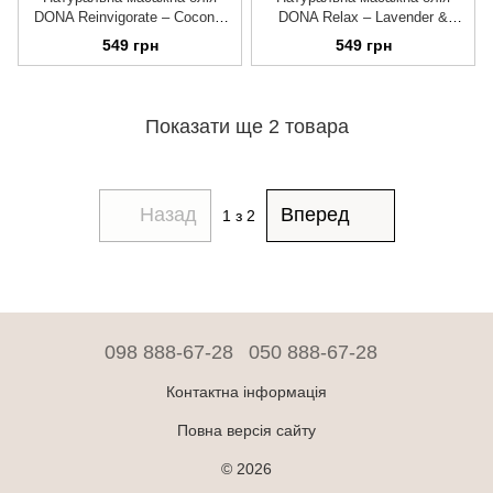
DONA Reinvigorate – Coconut
DONA Relax – Lavender &
& Lime (120 мл) з ефірними
Tahitian Vanilla (120 мл) з
549 грн
549 грн
оліями
ефірними оліями
Показати ще 2 товара
Назад
Вперед
1
з 2
098 888-67-28
050 888-67-28
Контактна інформація
Повна версія сайту
© 2026