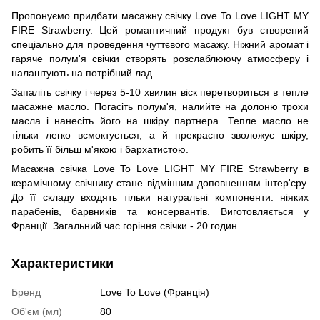
Пропонуємо придбати масажну свічку Love To Love LIGHT MY
FIRE Strawberry. Цей романтичний продукт був створений
спеціально для проведення чуттєвого масажу. Ніжний аромат і
гаряче полум'я свічки створять розслаблюючу атмосферу і
налаштують на потрібний лад.
Запаліть свічку і через 5-10 хвилин віск перетвориться в тепле
масажне масло. Погасіть полум'я, налийте на долоню трохи
масла і нанесіть його на шкіру партнера. Тепле масло не
тільки легко всмоктується, а й прекрасно зволожує шкіру,
робить її більш м'якою і бархатистою.
Масажна свічка Love To Love LIGHT MY FIRE Strawberry в
керамічному свічнику стане відмінним доповненням інтер'єру.
До її складу входять тільки натуральні компоненти: ніяких
парабенів, барвників та консервантів. Виготовляється у
Франції. Загальний час горіння свічки - 20 годин.
Характеристики
Бренд
Love To Love (Франція)
Об'єм (мл)
80