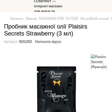
Каталог
Масаж
МАСАЖНІ ОЛІЇ ТА ГЕЛІ
На олійній основі
Пробник масажної олії Plaisirs
Secrets Strawberry (3 мл)
Артикул:
SO1202
Написати відгук