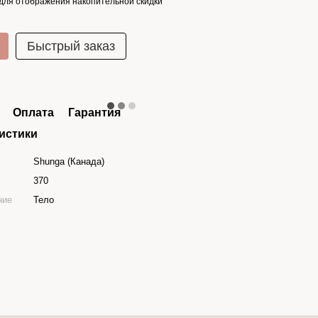
для отображения накопительной скидки
Быстрый заказ
Оплата
Гарантия
истики
Shunga (Канада)
370
ние
Тело