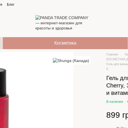
ия
Блог
Косметика
Главная
К
КОСМЕТИКА Д
Гель для ванн
Е
Гель дл
Cherry,
и витам
В наличии
899 г