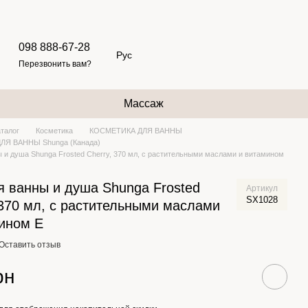
098 888-67-28
Рус
Перезвонить вам?
Массаж
аталог
Косметика
КОСМЕТИКА ДЛЯ ВАННЫ
ЛЯ ВАННЫ Shunga (Канада)
ы и душа Shunga Frosted Cherry, 370 мл, с растительными маслами и витамином
я ванны и душа Shunga Frosted
Артикул
SX1028
 370 мл, с растительными маслами
ином Е
Оставить отзыв
рн