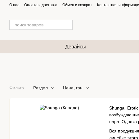
Перейти к основному контенту
О нас
Оплата и доставка
Обмен и возврат
Контактная информац
Девайсы
Фильтр
Раздел
Цена, грн
Shunga Eroti
возбуждающие
пара. Однако 
Вся продукция
линейке этого