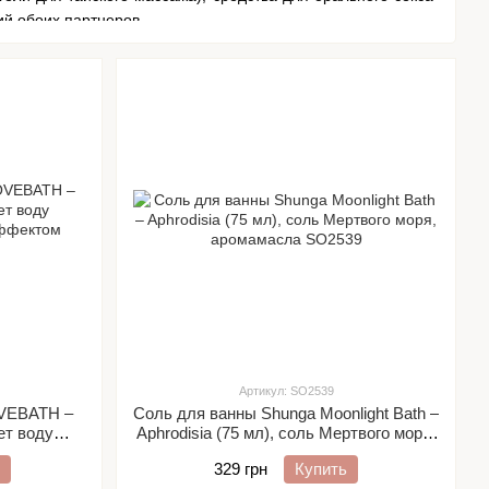
й обоих партнеров.
орошего качества, вкуса и свойств.
ким стандартам качества:
09)
Артикул: SO2539
OVEBATH –
Соль для ванны Shunga Moonlight Bath –
ает воду
Aphrodisia (75 мл), соль Мертвого моря,
эффектом
аромамасла
329 грн
Купить