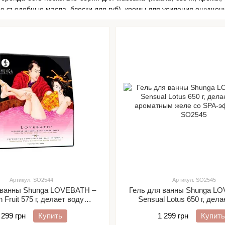
 съедобные масла, блески для губ), кремы для усиления ощущени
компании есть бренд TOKO, под которым выпускаются смазки очень х
изводства соответствуют высшим стандартам косметики и медицинс
ировано GMP
ет опыта в косметическом производстве
FDA, Canada Health и ASEAN (ASIA)
вует новым Европейским правилам (REGULATION (EC) No 1223/20
ует директиве о медицинском знаке (CE Mark/directive 93/42/CEE)
роцедурам USDA и ECOCERT для органической продукции
Артикул: SO2544
Артикул: SO2545
 ванны Shunga LOVEBATH –
Гель для ванны Shunga L
 Fruit 575 г, делает воду
Sensual Lotus 650 г, дел
ым желе со SPA-эффектом
ароматным желе со SPA-
 299 грн
Купить
1 299 грн
Купить