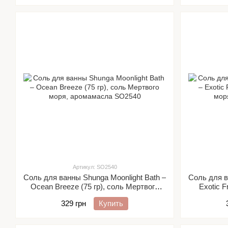
Артикул: SO2540
Соль для ванны Shunga Moonlight Bath –
Соль для в
Ocean Breeze (75 гр), соль Мертвого
Exotic F
моря, аромамасла
329 грн
Купить