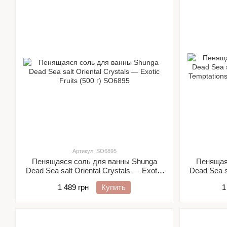
Артикул: SO6895
Пенящаяся соль для ванны Shunga
Пенящая
Dead Sea salt Oriental Crystals — Exotic
Dead Sea s
Fruits (500 г)
Temptation
1 489 грн
Купить
1