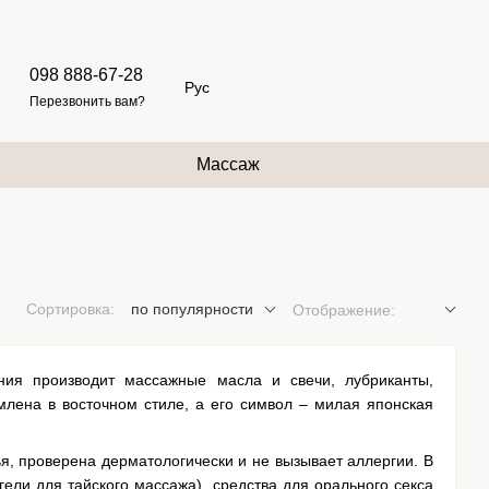
098 888-67-28
Рус
Перезвонить вам?
Массаж
Сортировка:
по популярности
Отображение:
ания производит массажные масла и свечи, лубриканты,
лена в восточном стиле, а его символ – милая японская
я, проверена дерматологически и не вызывает аллергии. В
гели для тайского массажа), средства для орального секса