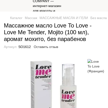
Каталог
Массаж
МАССАЖНЫЕ МАСЛА И ГЕЛИ
Без масла 
Массажное масло Love To Love -
Love Me Tender, Mojito (100 мл),
аромат мохито, без парабенов
Артикул:
SO1612
Оставить отзыв