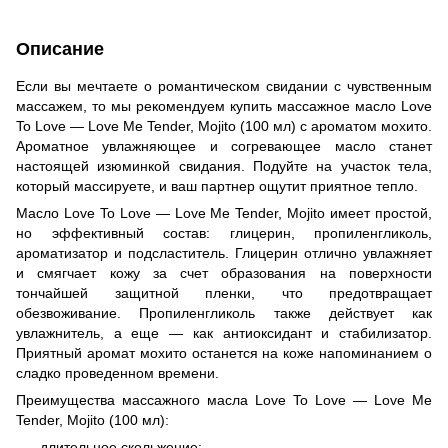
Описание
Если вы мечтаете о романтическом свидании с чувственным
массажем, то мы рекомендуем купить массажное масло Love
To Love — Love Me Tender, Mojito (100 мл) с ароматом мохито.
Ароматное увлажняющее и согревающее масло станет
настоящей изюминкой свидания. Подуйте на участок тела,
который массируете, и ваш партнер ощутит приятное тепло.
Масло Love To Love — Love Me Tender, Mojito имеет простой,
но эффективный состав: глицерин, пропиленгликоль,
ароматизатор и подсластитель. Глицерин отлично увлажняет
и смягчает кожу за счет образования на поверхности
тончайшей защитной пленки, что предотвращает
обезвоживание. Пропиленгликоль также действует как
увлажнитель, а еще — как антиоксидант и стабилизатор.
Приятный аромат мохито останется на коже напоминанием о
сладко проведенном времени.
Преимущества массажного масла Love To Love — Love Me
Tender, Mojito (100 мл):
длительное скольжение;