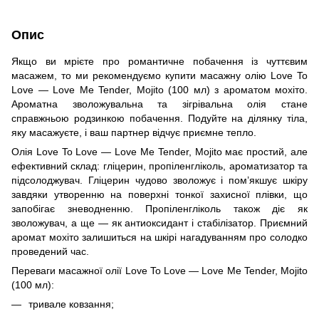
Опис
Якщо ви мрієте про романтичне побачення із чуттєвим
масажем, то ми рекомендуємо купити масажну олію Love To
Love — Love Me Tender, Mojito (100 мл) з ароматом мохіто.
Ароматна зволожувальна та зігрівальна олія стане
справжньою родзинкою побачення. Подуйте на ділянку тіла,
яку масажуєте, і ваш партнер відчує приємне тепло.
Олія Love To Love — Love Me Tender, Mojito має простий, але
ефективний склад: гліцерин, пропіленгліколь, ароматизатор та
підсолоджувач. Гліцерин чудово зволожує і пом’якшує шкіру
завдяки утворенню на поверхні тонкої захисної плівки, що
запобігає зневодненню. Пропіленгліколь також діє як
зволожувач, а ще — як антиоксидант і стабілізатор. Приємний
аромат мохіто залишиться на шкірі нагадуванням про солодко
проведений час.
Переваги масажної олії Love To Love — Love Me Tender, Mojito
(100 мл):
тривале ковзання;