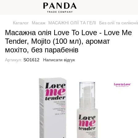
Каталог
Масаж
МАСАЖНІ ОЛІЇ ТА ГЕЛІ
Без олії та силіконі
Масажна олія Love To Love - Love Me
Tender, Mojito (100 мл), аромат
мохіто, без парабенів
Артикул:
SO1612
Написати відгук