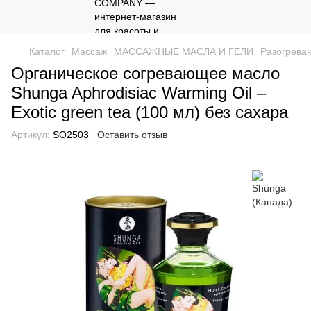
Каталог
Массаж
МАССАЖНЫЕ МАСЛА И ГЕЛИ
Разогрева
Органическое согревающее масло
Shunga Aphrodisiac Warming Oil –
Exotic green tea (100 мл) без сахара
Артикул:
SO2503
Оставить отзыв