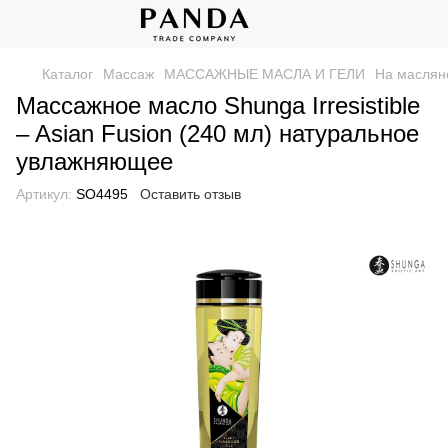
Каталог
Массаж
МАССАЖНЫЕ МАСЛА И ГЕЛИ
На маслян
Массажное масло Shunga Irresistible
– Asian Fusion (240 мл) натуральное
увлажняющее
Артикул:
SO4495
Оставить отзыв