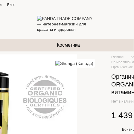
ия
Блог
Косметика
Главная
К
На масляной 
Органическое 
Органич
ORGANIC
витами
Нет в налич
1 439
Войти
%