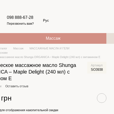
098 888-67-28
Рус
Перезвонить вам?
Массаж
аталог
Массаж
МАССАЖНЫЕ МАСЛА И ГЕЛИ
основе
массажное масло Shunga ORGANICA – Maple Delight (240 мл) с витамином Е
еское массажное масло Shunga
Артикул
SO3938
A – Maple Delight (240 мл) с
ном Е
ии
Оставить отзыв
 грн
для отображения накопительной скидки