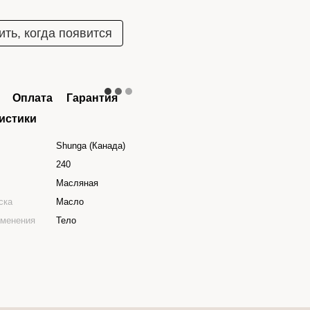
ть, когда появится
Оплата
Гарантия
истики
Shunga (Канада)
240
Масляная
ска
Масло
именения
Тело