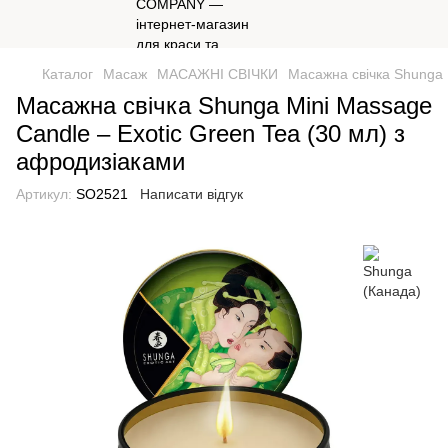
Каталог
Масаж
МАСАЖНІ СВІЧКИ
Масажна свічка Shunga 
Масажна свічка Shunga Mini Massage
Candle – Exotic Green Tea (30 мл) з
афродизіаками
Артикул:
SO2521
Написати відгук