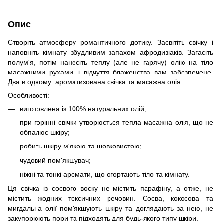
Опис
Створіть атмосферу романтичного дотику. Засвітіть свічку і
наповніть кімнату збудливим запахом афродизіаків. Загасіть
полум'я, потім нанесіть теплу (але не гарячу) олію на тіло
масажними рухами, і відчуття блаженства вам забезпечене.
Два в одному: ароматизована свічка та масажна олія.
Особливості:
виготовлена із 100% натуральних олій;
при горінні свічки утворюється тепла масажна олія, що не
обпалює шкіру;
робить шкіру м'якою та шовковистою;
чудовий пом'якшувач;
ніжні та тонкі аромати, що огортають тіло та кімнату.
Ця свічка із соєвого воску не містить парафіну, а отже, не
містить жодних токсичних речовин. Соєва, кокосова та
мигдальна олії пом'якшують шкіру та доглядають за нею, не
закупорюють пори та підходять для будь-якого типу шкіри.