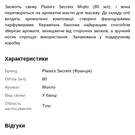
Засвітіть свічку Plaisirs Secrets Mojito (80 мл), і вона
перетвориться на ароматне масло для масажу. До складу олії
входять ароматичні композиції, створені французькими
парфумерами. Керамічна баночка найкращим способом
зберігає аромати, захищаючи від сторонніх запахів, а зручний
носик спрощує використання. Запакована у подарункову
коробку.
Характеристики
Бренд
Plaisirs Secrets (Франція)
Об'єм (мл)
80
Аромат
Мохіто
Вид свічки
У банці
Область
Тіло
застосування
Відгуки