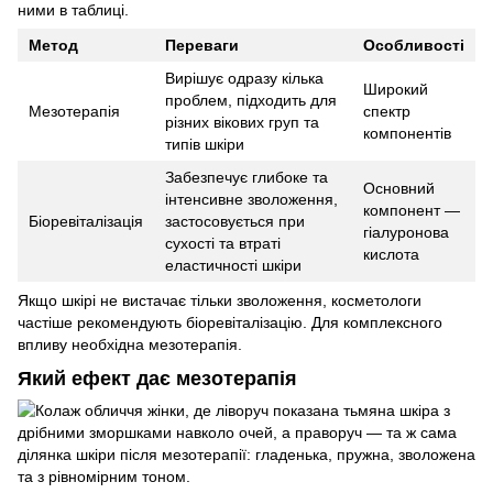
ними в таблиці.
Метод
Переваги
Особливості
Вирішує одразу кілька
Широкий
проблем, підходить для
Мезотерапія
спектр
різних вікових груп та
компонентів
типів шкіри
Забезпечує глибоке та
Основний
інтенсивне зволоження,
компонент —
Біоревіталізація
застосовується при
гіалуронова
сухості та втраті
кислота
еластичності шкіри
Якщо шкірі не вистачає тільки зволоження, косметологи
частіше рекомендують біоревіталізацію. Для комплексного
впливу необхідна мезотерапія.
Який ефект дає мезотерапія