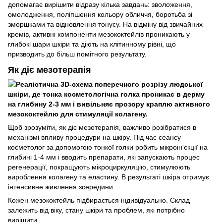
допомагає вирішити відразу кілька завдань: зволоження,
омолодження, поліпшення кольору обличчя, боротьба зі
зморшками та відновлення тонусу. На відміну від звичайних
кремів, активні компоненти мезококтейлів проникають у
глибокі шари шкіри та діють на клітинному рівні, що
призводить до більш помітного результату.
Як діє мезотерапія
Щоб зрозуміти, як діє мезотерапія, важливо розібратися в
механізмі впливу процедури на шкіру. Під час сеансу
косметолог за допомогою тонкої голки робить мікроін'єкції на
глибині 1-4 мм і вводить препарати, які запускають процес
регенерації, покращують мікроциркуляцію, стимулюють
вироблення колагену та еластину. В результаті шкіра отримує
інтенсивне живлення зсередини.
Кожен мезококтейль підбирається індивідуально. Склад
залежить від віку, стану шкіри та проблем, які потрібно
вирішити.