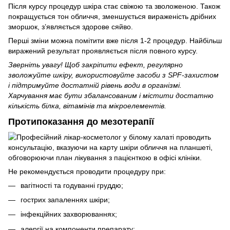
Після курсу процедур шкіра стає свіжою та зволоженою. Також
покращується тон обличчя, зменшується вираженість дрібних
зморшок, з’являється здорове сяйво.
Перші зміни можна помітити вже після 1-2 процедур. Найбільш
виражений результат проявляється після повного курсу.
Зверніть увагу! Щоб закріпити ефект, регулярно
зволожуйте шкіру, використовуйте засоби з SPF-захистом
і підтримуйте достатній рівень води в організмі.
Харчування має бути збалансованим і містити достатню
кількість білка, вітамінів та мікроелементів.
Протипоказання до мезотерапії
Не рекомендується проводити процедуру при:
вагітності та годуванні груддю;
гострих запаленнях шкіри;
інфекційних захворюваннях;
алергії на компоненти препарату;