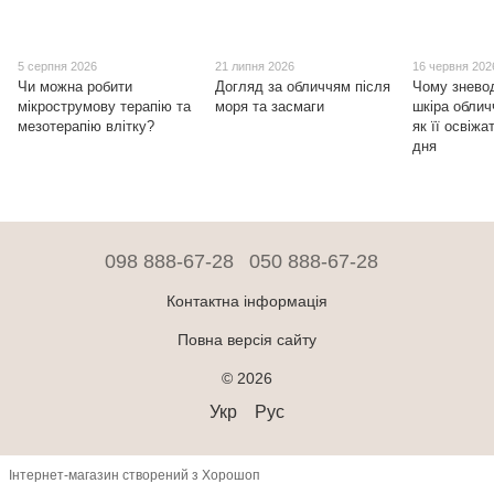
5 серпня 2026
21 липня 2026
16 червня 202
Чи можна робити
Догляд за обличчям після
Чому знево
мікрострумову терапію та
моря та засмаги
шкіра облич
мезотерапію влітку?
як її освіжа
дня
098 888-67-28
050 888-67-28
Контактна інформація
Повна версія сайту
© 2026
Укр
Рус
Інтернет-магазин створений з Хорошоп