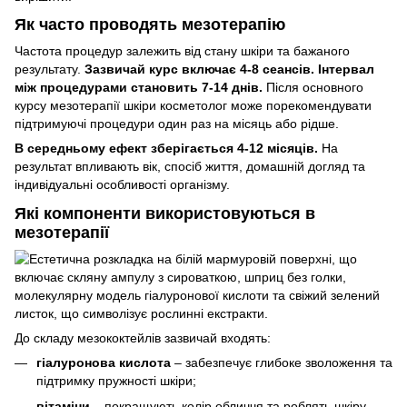
Як часто проводять мезотерапію
Частота процедур залежить від стану шкіри та бажаного
результату.
Зазвичай курс включає 4-8 сеансів. Інтервал
між процедурами становить 7-14 днів.
Після основного
курсу мезотерапії шкіри косметолог може порекомендувати
підтримуючі процедури один раз на місяць або рідше.
В середньому ефект зберігається 4-12 місяців.
На
результат впливають вік, спосіб життя, домашній догляд та
індивідуальні особливості організму.
Які компоненти використовуються в
мезотерапії
До складу мезококтейлів зазвичай входять:
гіалуронова кислота
– забезпечує глибоке зволоження та
підтримку пружності шкіри;
вітаміни
– покращують колір обличчя та роблять шкіру