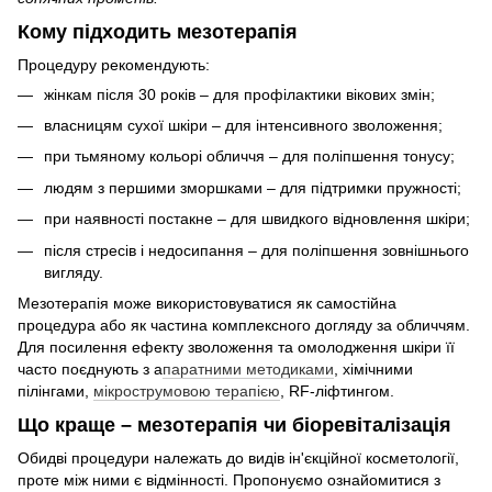
Кому підходить мезотерапія
Процедуру рекомендують:
жінкам після 30 років – для профілактики вікових змін;
власницям сухої шкіри – для інтенсивного зволоження;
при тьмяному кольорі обличчя – для поліпшення тонусу;
людям з першими зморшками – для підтримки пружності;
при наявності постакне – для швидкого відновлення шкіри;
після стресів і недосипання – для поліпшення зовнішнього
вигляду.
Мезотерапія може використовуватися як самостійна
процедура або як частина комплексного догляду за обличчям.
Для посилення ефекту зволоження та омолодження шкіри її
часто поєднують з а
паратними методиками
, хімічними
пілінгами,
мікрострумовою терапією
, RF-ліфтингом.
Що краще – мезотерапія чи біоревіталізація
Обидві процедури належать до видів ін'єкційної косметології,
проте між ними є відмінності. Пропонуємо ознайомитися з