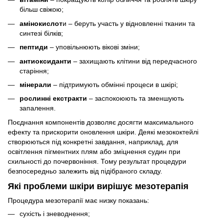
більш свіжою;
амінокислот
и – беруть участь у відновленні тканин та
синтезі білків;
пептиди
– уповільнюють вікові зміни;
антиоксиданти
– захищають клітини від передчасного
старіння;
мінерали
– підтримують обмінні процеси в шкірі;
рослинні екстракти
– заспокоюють та зменшують
запалення.
Поєднання компонентів дозволяє досягти максимального
ефекту та прискорити оновлення шкіри. Деякі мезококтейлі
створюються під конкретні завдання, наприклад, для
освітлення пігментних плям або зміцнення судин при
схильності до почервоніння. Тому результат процедури
безпосередньо залежить від підібраного складу.
Які проблеми шкіри вирішує мезотерапія
Процедура мезотерапії має низку показань:
сухість і зневоднення;