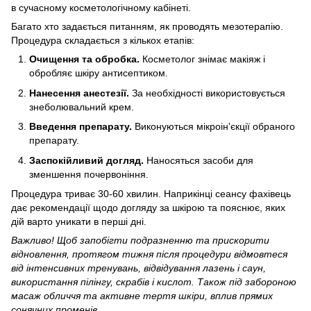
Багато хто задається питанням, як проводять мезотерапію.
Процедура складається з кількох етапів:
Очищення та обробка.
Косметолог знімає макіяж і
обробляє шкіру антисептиком.
Нанесення анестезії.
За необхідності використовується
знеболювальний крем.
Введення препарату.
Виконуються мікроін'єкції обраного
препарату.
Заспокійливий догляд.
Наносяться засоби для
зменшення почервоніння.
Процедура триває 30-60 хвилин. Наприкінці сеансу фахівець
дає рекомендації щодо догляду за шкірою та пояснює, яких
дій варто уникати в перші дні.
Важливо! Щоб запобігти подразненню та прискорити
відновлення, протягом тижня після процедури відмовтеся
від інтенсивних тренувань, відвідування лазень і саун,
використання пілінгу, скрабів і кислот. Також під забороною
масаж обличчя та активне тертя шкіри, вплив прямих
сонячних променів.