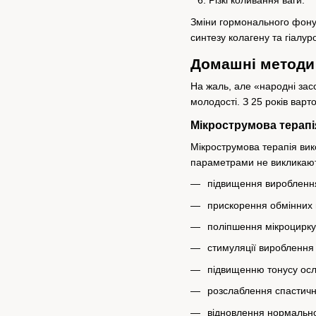
Різкі коливання ваги.
Зміни гормонального фону
синтезу колагену та гіалур
Домашні методи
На жаль, але «народні зас
молодості. З 25 років варт
Мікрострумова терапія
Мікрострумова терапія вико
параметрами не викликають 
підвищення вироблення 
прискорення обмінних 
поліпшення мікроциркул
стимуляції вироблення 
підвищенню тонусу осл
розслаблення спастичн
відновлення нормальног