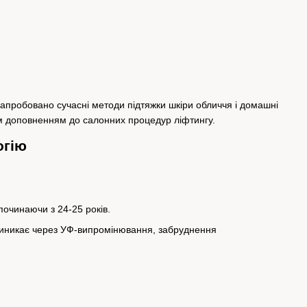
о апробовано сучасні методи підтяжки шкіри обличчя і домашні
им доповненням до салонних процедур ліфтингу.
огію
починаючи з 24-25 років.
й виникає через УФ-випромінювання, забруднення