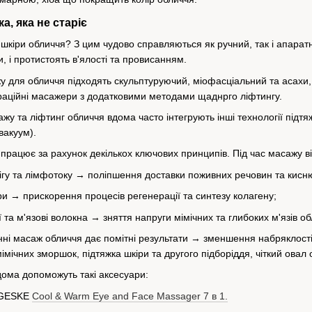
а, яка не старіє
 шкіри обличчя? З цим чудово справляються як ручний, так і апара
и, і протистоять в'ялості та провисанням.
у для обличчя підходять скульптуруючий, міофасціальний та асахи,
ібраційні масажери з додатковими методами щаднрго ліфтингу.
жу та ліфтинг обличчя вдома часто інтегрують інші технології підтя
вакуум).
працює за рахунок декількох ключових принципів. Під час масажу в
ігу та лімфотоку → поліпшення доставки поживних речовин та кисню
и → прискорення процесів регенерації та синтезу колагену;
 та м'язові волокна → зняття напруги мімічних та глибоких м'язів об
ні масаж обличчя дає помітні результати → зменшення набряклості
мічних зморшок, підтяжка шкіри та другого підборіддя, чіткий овал 
дома допоможуть такі аксесуари:
 GESKE
Cool & Warm Eye and Face Massager 7 в 1.