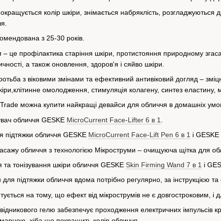
покращується колір шкіри, знімається набряклість, розгладжуються др
чя.
омендована з 25-30 років.
и – це профілактика старіння шкіри, протистояння природному згас
чності, а також оновлення, здоров'я і сяйво шкіри.
ротьба з віковими змінами та ефективний антивіковий догляд – зміц
іри,клітинне омолодження, стимуляція колагену, синтез еластину,
 Trade можна купити найкращі девайси для обличчя в домашніх умова
гувач обличчя GESKE
MicroCurrent Face-Lifter 6 в 1
.
ля підтяжки обличчя GESKE
MicroCurrent Face-Lift Pen 6 в 1
і GESKE
масажу обличчя з технологією Мікроструми – очищуюча щітка для 
я та тонізування шкіри обличчя GESKE
Skin Firming Wand 7 в 1
і GE
 для підтяжки обличчя вдома потрібно регулярно, за інструкцією та 
ується на тому, що ефект від мікрострумів не є довгостроковим, і 
ідникового гелю забезпечує проходження електричних імпульсів кріз
 марною, хіба що покращить колір обличчя.