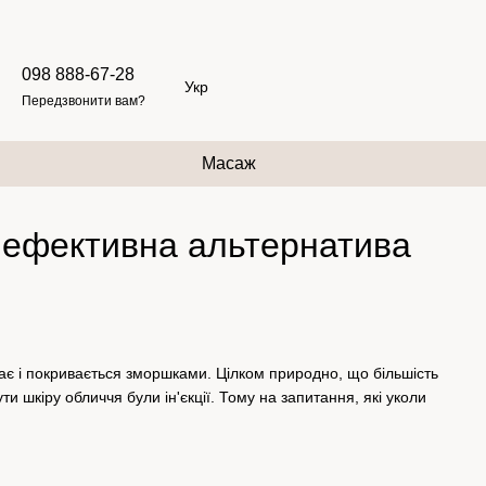
098 888-67-28
Укр
Передзвонити вам?
Масаж
а ефективна альтернатива
исає і покривається зморшками. Цілком природно, що більшість
шкіру обличчя були ін'єкції. Тому на запитання, які уколи