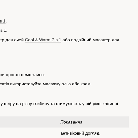
в 1
.
в 1
.
жер для очей
Cool & Warm 7 в 1
або подвійний масажер для
жки просто неможливо.
ектів використовуйте масажну олію або крем.
 шкіру на різну глибину та стимулюють у ній різні клітинні
Показання
антивіковий догляд,