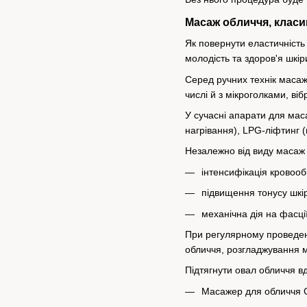
Масаж обличчя, класик
Як повернути еластичність
молодість та здоров'я шкір
Серед ручних технік масаж
числі й з мікроголками, в
У сучасні апарати для маса
нагрівання), LPG-ліфтинг (
Незалежно від виду масаж 
інтенсифікація кровооб
підвищення тонусу шкір
механічна дія на фасції
При регулярному проведен
обличчя, розгладжування мі
Підтягнути овал обличчя в
Масажер для обличчя