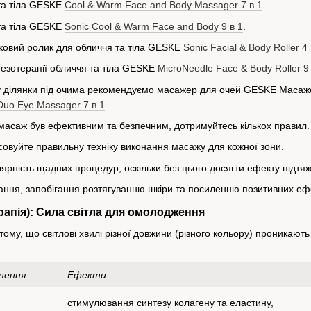
та тіла GESKE
Cool & Warm Face and Body Massager 7 в 1
.
та тіла GESKE
Sonic Cool & Warm
Face and Body
9 в 1
.
ковий ролик для обличчя та тіла GESKE
Sonic Facial & Body Roller 4 
мезотерапії обличчя та тіла GESKE
MicroNeedle Face & Body Roller 9 
ду ділянки під очима рекомендуємо масажер для очей GESKE Маса
Duo Eye Massager 7 в 1
.
асаж був ефективним та безпечним, дотримуйтесь кількох правил.
осовуйте правильну техніку виконання масажу для кожної зони.
лярність щадних процедур, оскільки без цього досягти ефекту підтя
зання, запобігання розтягуванню шкіри та посиленню позитивних еф
рапія): Сила світла для омолодження
ому, що світлові хвилі різної довжини (різного кольору) проникають у
нення
Ефекти
стимулювання синтезу колагену та еластину,