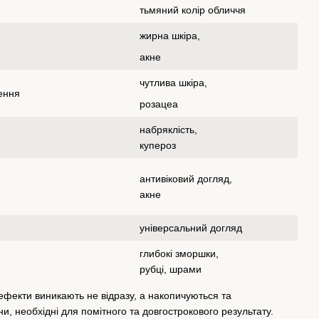
тьмяний колір обличчя
жирна шкіра,
акне
чутлива шкіра,
ення
розацеа
набряклість,
купероз
антивіковий догляд,
акне
універсальний догляд
глибокі зморшки,
рубці, шрами
ефекти виникають не відразу, а накопичуються та
ни, необхідні для помітного та довгострокового результату.