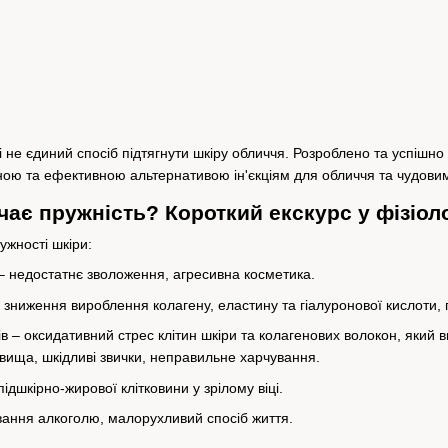
і не єдиний спосіб підтягнути шкіру обличчя. Розроблено та успішн
ечною та ефективною альтернативою ін'єкціям для обличчя та чудов
чає пружність? Короткий екскурс у фізіол
ужності шкіри:
– недостатнє зволоження, агресивна косметика.
 зниження вироблення колагену, еластину та гіалуронової кислоти, 
ів – оксидативний стрес клітин шкіри та колагенових волокон, яки
ища, шкідливі звички, неправильне харчування.
шкірно-жирової клітковини у зрілому віці.
вання алкоголю, малорухливий спосіб життя.