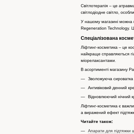
Світлотерапія – це атравм
світлодіодне світло, особл
У нашому магазині можна к
Regeneration Technology. 
Спеціалізована косме
Ліфтинг-косметика – це кос
найкраще справляються гіа
міорелаксантами.
В асортименті магазину Pa
Зволожуюча сироватк
Антивіковий денний к
Відновлюючий нічний
Ліфтинг-косметика є важл
а виражений ефект підтяжк
Читайте також:
Апарати для підтяжки шк