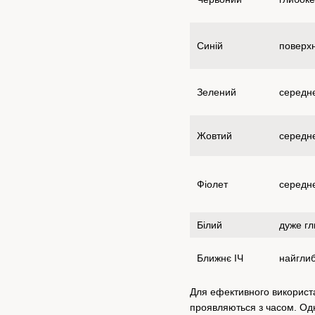
Синій
поверх
Зелений
середн
Жовтий
середн
Фіолет
середн
Білий
дуже гл
Ближнє ІЧ
найгли
Для ефективного використа
проявляються з часом. Одно