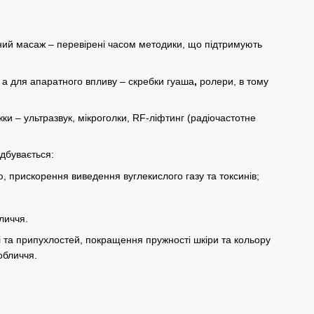
тний масаж – перевірені часом методики, що підтримують
 а для апаратного впливу – скребки гуаша
,
ролери, в тому
жки – ультразвук, мікроголки, RF-ліфтинг (радіочастотне
ідбувається:
, прискорення виведення вуглекислого газу та токсинів;
личчя.
 та припухлостей, покращення пружності шкіри та кольору
обличчя.