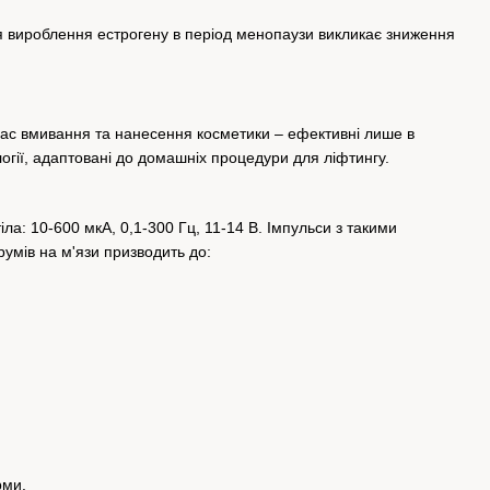
я вироблення естрогену в період менопаузи викликає зниження
 час вмивання та нанесення косметики – ефективні лише в
логії, адаптовані до домашніх процедури для ліфтингу.
іла: 10-600 мкА, 0,1-300 Гц, 11-14 B. Імпульси з такими
румів на м'язи призводить до:
рми.