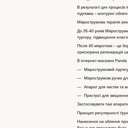
В результаті цих процесів 
підтяжка – контурінг облич
Мікрострумова терапія рек
До 35-40 років Мікрострум
тургору, підвищення еласти
Після 40 мікротоки – це бо
прискорена регенерація шк
В інтернет-магазині Panda
Мікрострумовий підтя
Мікрострумові ручки д
Апарат для чистки та 
Пристрої для зміцненн
Застосовувати такі апарати
Принцип регулярності ґрунт
Нанесення на обличчя пров
Без нього процедура буде