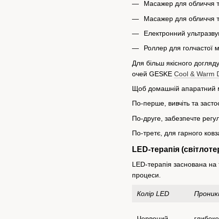
Масажер для обличчя 
Масажер для обличчя 
Електронний ультразву
Роллер для голчастої 
Для більш якісного догля
очей GESKE
Cool & Warm 
Щоб домашній апаратний м
По-перше, вивчіть та заст
По-друге, забезпечте регу
По-третє, для гарного ков
LED-терапія (світлоте
LED-терапія заснована на т
процеси.
Колір LED
Проник
Червоний
глибоке