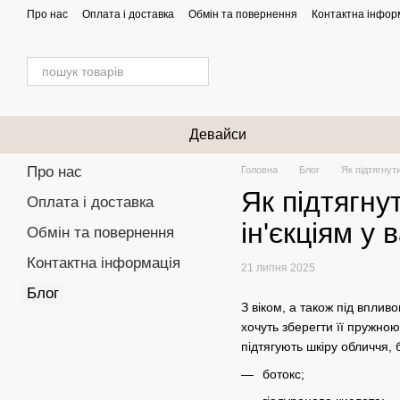
Перейти до основного контенту
Про нас
Оплата і доставка
Обмін та повернення
Контактна інфор
Девайси
Про нас
Головна
Блог
Як підтягнут
Як підтягну
Оплата і доставка
ін'єкціям у
Обмін та повернення
Контактна інформація
21 липня 2025
Блог
З віком, а також під вплив
хочуть зберегти її пружно
підтягують шкіру обличчя, 
ботокс;