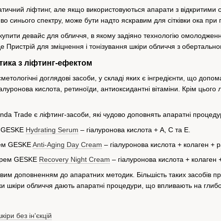
атичний ліфтинг, але якщо використовуються апарати з відкритими 
иво синього спектру, може бути надто яскравим для сітківки ока при п
упити девайс для обличчя, в якому задіяно технологію омолодження
Це Пристрій для зміцнення і тонізування шкіри обличчя з обертал
тика з ліфтинг-ефектом
метологічні доглядові засоби, у складі яких є інгредієнти, що доп
луронова кислота, ретиноїди, антиоксидантні вітаміни. Крім цього 
nda Trade є ліфтинг-засоби, які чудово доповнять апаратні процеду
а GESKE
Hydrating Serum
– гіалуронова кислота + А, С та Е.
рем GESKE
Anti-Aging Day Cream
– гіалуронова кислота + колаген + 
 крем GESKE
Recovery Night Cream
– гіалуронова кислота + колаген 
ивим доповненням до апаратних методик. Більшість таких засобів 
и шкіри обличчя дають апаратні процедури, що впливають на глибокі
іри без ін'єкцій