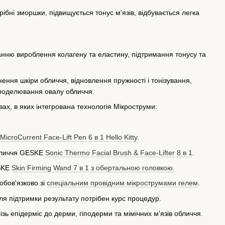
ібні зморшки, підвищується тонус м'язів, відбувається легка
анню вироблення колагену та еластину, підтримання тонусу та
нення шкіри обличчя, відновлення пружності і тонізування,
 моделювання овалу обличчя.
х, в яких інтегрована технологія Мікроструми:
MicroCurrent Face-Lift Pen 6 в 1 Hello Kitty
.
обличчя GESKE
Sonic Thermo Facial Brush & Face-Lifter 8 в 1
.
SKE
Skin Firming Wand 7 в 1 з обертальною головкою.
обов'язково зі
спеціальним провідним мікрострумами гелем
.
для підтримки результату потрібен курс процедур.
ь епідерміс до дерми, гіподерми та мімічних м'язів обличчя.