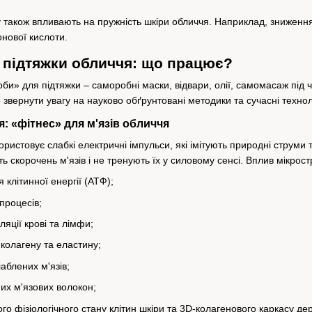
 також впливають на пружність шкіри обличчя. Наприклад, зниженн
онової кислоти.
 підтяжки обличчя: що працює?
оби» для підтяжки – саморобні маски, відвари, олії, самомасаж під
о звернути увагу на науково обґрунтовані методики та сучасні техно
: «фітнес» для м'язів обличчя
ристовує слабкі електричні імпульси, які імітують природні струми т
скорочень м'язів і не тренують їх у силовому сенсі. Вплив мікрост
клітинної енергії (АТФ);
процесів;
яції крові та лімфи;
колагену та еластину;
аблених м'язів;
их м'язових волокон;
о фізіологічного стану клітин шкіри та 3D-колагенового каркасу де