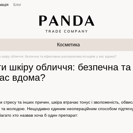
мація
Блог
Косметика
и шкіру обличчя: безпечна та ефективна альтернатива ін'єкціям у вас вдома?
ти шкіру обличчя: безпечна т
 вас вдома?
ом стресу та інших причин, шкіра втрачає тонус і зволоженість, обв
ю та молодою. Нещодавно єдиним неопераційним способом підтягнути 
багато хто назвав хоча б один препарат: