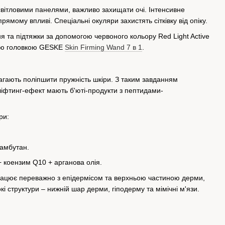
світловими панелями, важливо захищати очі. Інтенсивне
рямому впливі. Спеціальні окуляри захистять сітківку від опіку.
 та підтяжки за допомогою червоного кольору Red Light Active
ьною головкою GESKE
Skin Firming Wand 7 в 1
.
омагають поліпшити пружність шкіри. З таким завданням
ліфтинг-ефект мають б'юті-продукти з пептидами-
ри:
рамбутан.
+ коензим Q10 + арганова олія.
працює переважно з епідермісом та верхньою частиною дерми,
 структури – нижній шар дерми, гіподерму та мімічні м'язи.