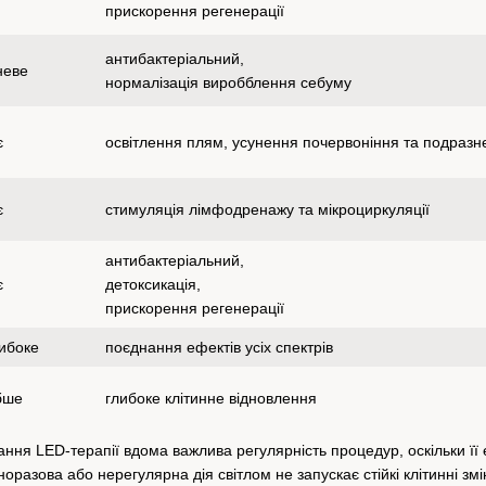
прискорення регенерації
антибактеріальний,
неве
нормалізація виробблення себуму
є
освітлення плям, усунення почервоніння та подразн
є
стимуляція лімфодренажу та мікроциркуляції
антибактеріальний,
є
детоксикація,
прискорення регенерації
ибоке
поєднання ефектів усіх спектрів
бше
глибоке клітинне відновлення
ння LED-терапії вдома важлива регулярність процедур, оскільки її 
разова або нерегулярна дія світлом не запускає стійкі клітинні змі