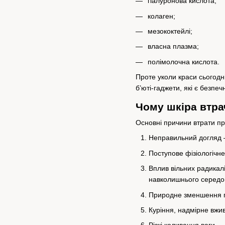
гіалуронова кислота;
колаген;
мезококтейлі;
власна плазма;
полімолочна кислота.
Проте уколи краси сьогодн
б’юті-гаджети, які є безп
Чому шкіра втра
Основні причини втрати пр
Неправильний догляд 
Поступове фізіологічне
Вплив вільних радикал
навколишнього середов
Природне зменшення під
Куріння, надмірне вжи